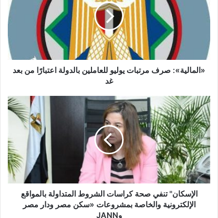
يوليو
للعاملين
بالدولة
اعتبارًا
من
بعد
غد
«المالية»: صرف مرتبات يوليو للعاملين بالدولة اعتبارًا من بعد
غد
الإسكان"
تنفي
صحة
كراسات
الشروط
المتداولة
بالمواقع
الإلكترونية
والخاصة
بمشروعات
الإسكان" تنفي صحة كراسات الشروط المتداولة بالمواقع
«سكن
الإلكترونية والخاصة بمشروعات «سكن مصر ودار مصر
مصر
وJANN