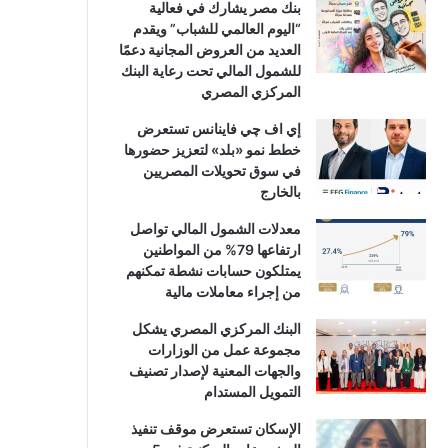
بنك مصر يشارك في فعالية
“اليوم العالمي للشباب” ويقدم
العديد من العروض المجانية دعمًا
للشمول المالي تحت رعاية البنك
المركزي المصري
إي اف چي فاينانس تستعرض
خطط نمو «بلد» لتعزيز حضورها
في سوق تحويلات المصريين
بالخارج
معدلات الشمول المالي تواصل
ارتفاعها 79% من المواطنين
يمتلكون حسابات نشطة تمكنهم
من إجراء معاملات مالية
البنك المركزي المصري يشكل
مجموعة عمل من الوزارات
والجهات المعنية لإصدار تصنيف
التمويل المستدام
الإسكان تستعرض موقف تنفيذ