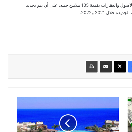
وبحسب البيان، قدرت الصفقة قيمة المعدات الطبية والأصول والعقارات بقيمة 105 ملايين جنيه، على أن يتم تحديد
خلال 2021 و2022.
فيسبوك
‫X
مشاركة عبر البريد
طباعة
النظر
في
طعن
"المصرية
للمنتجعات"
ضد