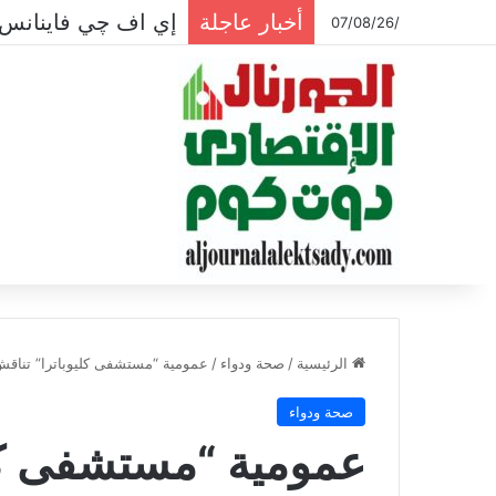
أخبار عاجلة
إي اف چي فاينانس 
/07/08/26
الرئيسية
/
صحة ودواء
/
عمومية “مستشفى كليوباترا” تناقش ا
صحة ودواء
عمومية “مستشفى كلي