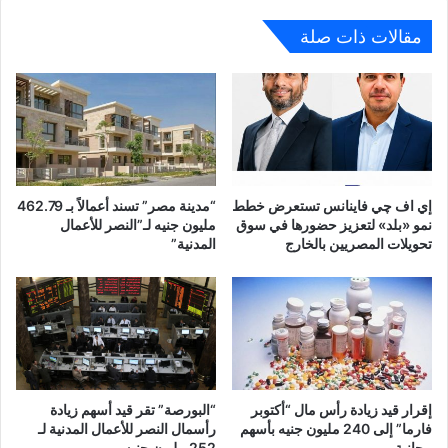
مقالات ذات صلة
إي اف چي فاينانس تستعرض خطط
“مدينة مصر” تسند أعمالاً بـ 462.79
نمو «بلد» لتعزيز حضورها في سوق
مليون جنيه لـ”النصر للأعمال
تحويلات المصريين بالخارج
المدنية”
إقرار قيد زيادة رأس مال “أكتوبر
“البورصة” تقر قيد أسهم زيادة
فارما” إلى 240 مليون جنيه بأسهم
رأسمال النصر للأعمال المدنية لـ
مجانية
252 مليون جنيه