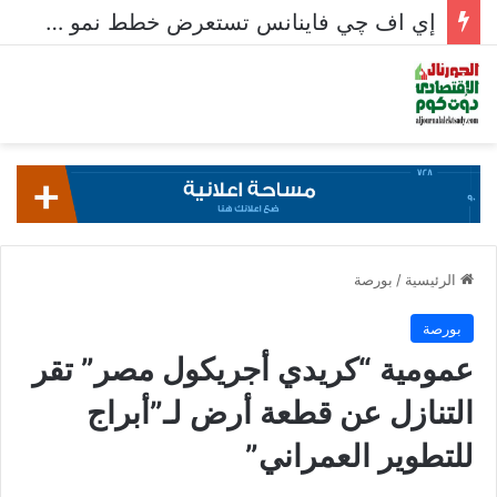
إي اف چي فاينانس تستعرض خطط نمو «بلد» لتعزيز حضورها في سوق تحويلات المصريين بالخارج
الرئيسية
/
بورصة
بورصة
عمومية “كريدي أجريكول مصر” تقر
التنازل عن قطعة أرض لـ”أبراج
للتطوير العمراني”