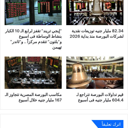
82.34 مليار جنيه توزيعات نقدية
“إيجي تريند” تقفز لرابع الـ 10 الكبار
لشركات البورصة منذ بداية 2026
بنشاط الوساطة فى اسبوع
و”بلتون” تتقدم مركزاً .. و”ثاندر”
تهيمن
قيم تداولات البورصة تتراجع لـ
مكاسب البورصة المصرية تتجاوز الـ
604.4 مليار جنيه فى أسبوع
167 مليار جنيه خلال أسبوع
اترك تعليقاً