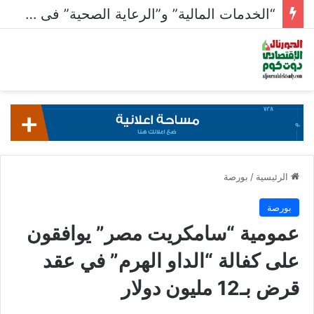
“الخدمات المالية” و”الرعاية الصحية” فى صدارة القطاعات الأنشط بالبورصة بـ 23.5 مليار جنيه
الرئيسية
/
بورصة
بورصة
عمومية “سامكريت مصر” يوافقون
على كفالة “الداو الهرم” في عقد
قرض بـ12 مليون دولار