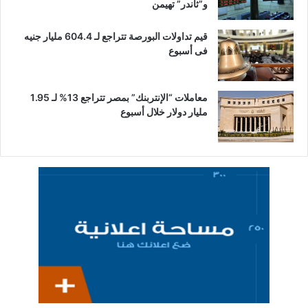
و”ثاندر” تهيمن
قيم تداولات البورصة تتراجع لـ 604.4 مليار جنيه
فى أسبوع
معاملات “الإنتربنك” بمصر تتراجع 13% لـ 1.95
مليار دولار خلال أسبوع