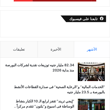
تابعنا على فيسبوك
الأشهر
الأخيرة
تعليقات
82.34 مليار جنيه توزيعات نقدية لشركات البورصة
منذ بداية 2026
“الخدمات المالية” و”الرعاية الصحية” فى صدارة القطاعات الأنشط
بالبورصة بـ 23.5 مليار جنيه
“إيجي تريند” تقفز لرابع الـ 10 الكبار بنشاط
الوساطة فى اسبوع و”بلتون” تتقدم مركزاً ..