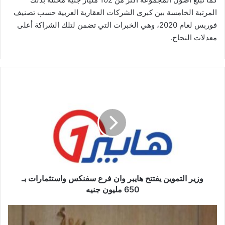
المرتبة الخامسة بين كبرى الشركات العقارية العربية حسب تصنيف
فوربس لعام 2020، وهي الخبرات التي تضمن لتلك الشراكة أعلى
معدلات النجاح.
وزير
التموين
يفتتح
هايبر
وان
فرع
سفنكس
واستثمارات
بـ
650
وزير التموين يفتتح هايبر وان فرع سفنكس واستثمارات بـ
مليون
650 مليون جنيه
جنيه
المصري
للتأمين