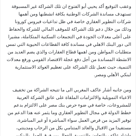
وعقب التوقيع أكد يحيي أبو الفتوح ان تلك الشراكة غير المسبوقة
تستهدف مساندة الشركات الوطنية بكافة انشطنها ومن أهمها
شركات التطوير العقاري خاصة في ظل تداعيات فيروس كورونا
وذلك من خلال دعم تلك الشراكة للموقف المالي للشركة والحفاظ
على أعلى معدلات الجودة في التجمعات السكنية المتكاملة، مشيرا
الى دور البنك الاهلي في مساندة كافة القطاعات الحيوية التي تمس
متطلبات المواطن ومن اهمها قطاع العقارات والذي يضم العديد من
الانشطة المساندة من أجل دفع عجلة الاقتصاد القومي ورفع معدلات
التنمية، حيث تعمل تلك الشراكة على تعظيم العوائد الاستثمارية
لبنكي الأهلي ومصر.
ومن جانبه أشار عاكف المغربي الى ما تتيحه الشراكة من تخفيف
الاعباء التمويلية والالتزامات الملقاة على عاتق الشركة العربية
للمشروعات، خاصة في ضوء حرص بنك مصر على الالتزام بدعم
خطط الدولة في مجال التطوير العقاري وما يثمر عنه هذا الدعم من
توفير المزيد من فرص العمل سواء المباشرة أو غير المباشرة،
مستفيدا من الاقبال والعائد المتنامي بكل من الرحاب ومدينتي،
واشاد عاكف بالتعاون والتنسيق الفعال بين فرق العمل بالبنكين