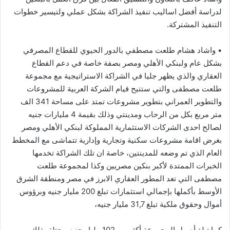
لدراسة أفضل اساليب تنفيذ الشراكة بشكل عملي ولتيسير خطوات
التنفيذ المشتركة.
• واشاد هشام طلعت مصطفي بالدور الحيوي للقطاع المصرفي
بشكل عام ولبنكي الأهلي ومصر بصفة خاصة في دعم القطاع
العقاري والذي يظهر جليا في الشراكة الاستراتيجية مع مجموعة
طلعت مصطفى والتي ستتيح قيام الشركة العربية للمشروعات
والتطوير العمراني بتطوير مشروعات تمتد على مساحة 341 الف
متر مربع بكل من الرحاب ومدينتي وذلك بقيمة 4 مليارات جنيه
لصالح احدى الشركات الاستثمارية المملوكة لبنكي الأهلي ومصر
بغرض اقامة مشروعات سكنية وتجارية وإدارية تتماشى مع المخطط
العام الذي تم وضعه للمدينتين، خاصة ان تلك الشراكة تخدمها
الخبرات الممتدة لأكبر بنكين مصريين وكذا لمجموعة طلعت
مصطفى التي تعد المطور العقاري الابرز في مصر ومنطقة الشرق
الأوسط بأكملها بإجمالي استثمارات تبلغ 200 مليار جنيه وبرؤوس
أموال وحقوق ملكية تبلغ 31,7 مليار جنيه،
كما تبلغ أصول المجموعة أكثر من 102 مليار جنيه محتلة بذلك