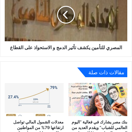
يكشف
تأثير
الدمج
و
الاستحواذ
على
القطاع
المصري للتأمين يكشف تأثير الدمج و الاستحواذ على القطاع
مقالات ذات صلة
بنك مصر يشارك في فعالية “اليوم
معدلات الشمول المالي تواصل
العالمي للشباب” ويقدم العديد من
ارتفاعها 79% من المواطنين