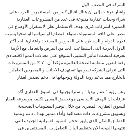
الشركة فى النصف الأول
واشار عرفات إلى أن هناك اقبال كبير من المستثمرين العرب على
شراء وحدات عقارية متنوعة فى عدد من المشروعات العقارية
المميزة لشركات كبرى بهدف الاستثمار نظرا لاستقرار الأوضاع فى
مصر على كافة المستويات سواء اقتصاديا او سياسيا او صحيا بسبب
قدرة الدولة و السيطرة على الفيروس المستجد واعتبارها احد أكثر
الدول العربية التى استطاعت الحد من المرض والتعامل مع الأزمة
بحرفية امتصت التأثير السلبى المتوقع على معدلات النمو الاقتصادى
وفقا لتقرير منظمة الصحة العالمية مؤكدا أن ٧٠ % من المشروعات
التى تتولى الشركة تسويقها تستهدف الاجانب و المصريين العاملين
بالخارج مما يدعم رؤية الدولة وتوجهاتها فى دعم تصدير العقار
وعن رؤية ” عقار بيديا ” واستراتيجيتها فى السوق العقارى أكد
عرفات ان الهدف الأساسى هو تحقيق المعنى لكلمة موسوعة العقار
للسوق العقارى المصرى من خلال توفير المعلومات الصحيحة
وتسويق مشروعات ذات مصداقية وأداء متميز بهدف دعم وتنمية
القطاع بالشكل الذى يليق بحجم التنمية العمرانية الجديدة التى
تنتهجها الدولة الآن وتنظيم آليات التعامل بين المستثمرين فى