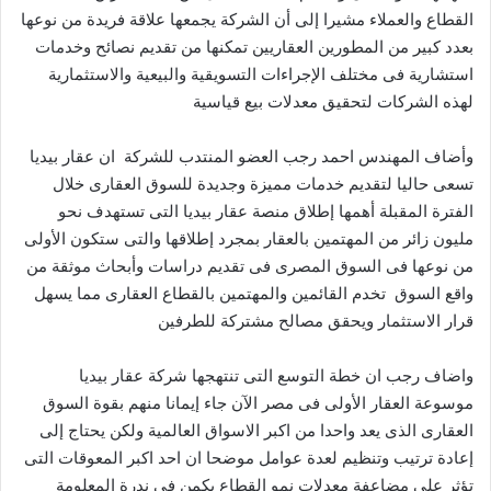
القطاع والعملاء مشيرا إلى أن الشركة يجمعها علاقة فريدة من نوعها
بعدد كبير من المطورين العقاريين تمكنها من تقديم نصائح وخدمات
استشارية فى مختلف الإجراءات التسويقية والبيعية والاستثمارية
لهذه الشركات لتحقيق معدلات بيع قياسية
وأضاف المهندس احمد رجب العضو المنتدب للشركة ان عقار بيديا
تسعى حاليا لتقديم خدمات مميزة وجديدة للسوق العقارى خلال
الفترة المقبلة أهمها إطلاق منصة عقار بيديا التى تستهدف نحو
مليون زائر من المهتمين بالعقار بمجرد إطلاقها والتى ستكون الأولى
من نوعها فى السوق المصرى فى تقديم دراسات وأبحاث موثقة من
واقع السوق تخدم القائمين والمهتمين بالقطاع العقارى مما يسهل
قرار الاستثمار ويحقق مصالح مشتركة للطرفين
واضاف رجب ان خطة التوسع التى تنتهجها شركة عقار بيديا
موسوعة العقار الأولى فى مصر الآن جاء إيمانا منهم بقوة السوق
العقارى الذى يعد واحدا من اكبر الاسواق العالمية ولكن يحتاج إلى
إعادة ترتيب وتنظيم لعدة عوامل موضحا ان احد اكبر المعوقات التى
تؤثر على مضاعفة معدلات نمو القطاع يكمن فى ندرة المعلومة