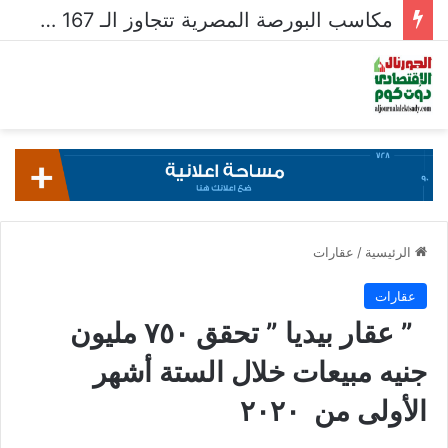
مكاسب البورصة المصرية تتجاوز الـ 167 مليار جنيه خلال أسبوع
الرئيسية
/
عقارات
عقارات
” عقار بيديا ” تحقق ٧٥٠ مليون
جنيه مبيعات خلال الستة أشهر
الأولى من ٢٠٢٠