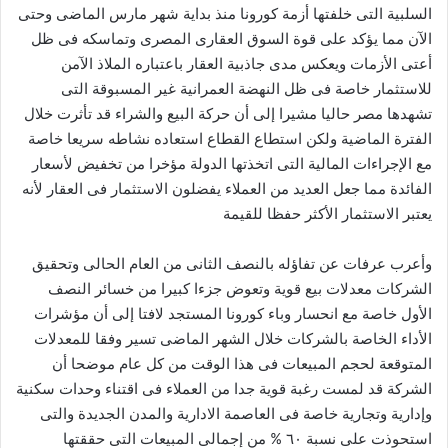
السلبية التى خلفتها أزمة كورونا منذ بداية شهر مارس الماضى وحتى
الآن مما يؤكد على قوة السوق العقارى المصرى وتماسكه فى ظل
أعتى الأزمات ويعكس مدى جاذبية العقار باعتباره الملاذ الآمن
للاستثمار خاصة فى ظل النهضة العمرانية غير المسبوقة التى
تشهدها مصر حاليا مشيرا إلى أن حركة البيع والشراء قد تأثرت خلال
الفترة الماضية ولكن استطاع القطاع استعاده نشاطه سريعا خاصة
مع الإجراءات المالية التى اتخذتها الدولة مؤخرا من تخفيض لأسعار
الفائدة مما جعل العديد من العملاء يفضلون الاستثمار فى العقار لأنه
يعتبر الاستثمار الأكثر حفظا للقيمة
وأعرب عرفات عن تفاؤله بالنصف الثانى من العام الحالى وتحقيق
الشركات معدلات بيع قوية وتعوض جزءا كبيرا من خسائر النصف
الأول خاصة مع انحسار وباء كورونا المستجد لافتا إلى أن مؤشرات
الأداء الخاصة بالشركات خلال الشهر الماضى تسير وفقا للمعدلات
المتوقعة لحجم المبيعات فى هذا الوقت من كل عام موضحا أن
الشركة قد لمست رغبة قوية جدا من العملاء فى اقتناء وحدات سكنية
وإدارية وتجارية خاصة فى العاصمة الادارية والمدن الجديدة والتى
استحوذت على نسبة ٦٠ % من إجمالى المبيعات التى حققتها