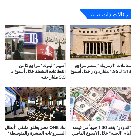
رابع
يوم
العيد
مقالات ذات صلة
معاملات “الإنتربنك” بمصر تتراجع
أسهم “البنوك” تتراجع لثامن
13% لـ 1.95 مليار دولار خلال أسبوع
القطاعات النشطة خلال أسبوع بـ
3.3 مليار جنيه
“الدولار” يفقد 1.36 جنيهاً من قيمته
بنك QNB مصر يطلق ملتقى “أبطال
أمام “الجنيه” خلال الأسبوع الماضي
المشروعات الصغيرة والمتوسطة”