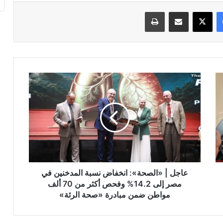
فيسبوك
‫X
مشاركة عبر البريد
طباعة
عاجل
|
«الصحة»:
انخفاض
نسبة
المدخنين
في
مصر
إلى
14.2%
عاجل | «الصحة»: انخفاض نسبة المدخنين في
وفحص
مصر إلى 14.2% وفحص أكثر من 70 ألف
أكثر
مواطن ضمن مبادرة «صحة الرئة»
من
70