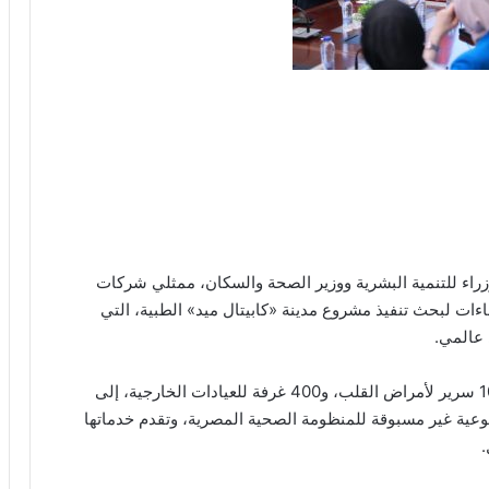
زراء للتنمية البشرية ووزير الصحة والسكان، ممثلي شركات
ءات لبحث تنفيذ مشروع مدينة «كابيتال ميد» الطبية، التي
عالمي.
ومن المخطط أن تضم المدينة 200 غرفة عمليات، و100 سرير لأمراض القلب، و400 غرفة للعيادات الخارجية، إلى
وعية غير مسبوقة للمنظومة الصحية المصرية، وتقدم خدماتها