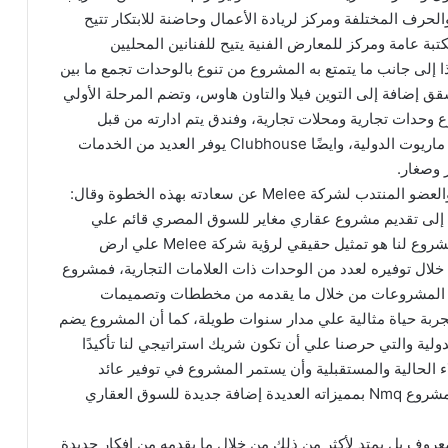
لحرف المختلفة ومركز لريادة الأعمال وحاضنة للابتكار تتيح
تبة عامة ومركز للمعارض الفنية يتيح للفنانين المحليين
 إلى جانب ما يتمتع به المشروع من تنوع بالوحدات تجمع ما بين
قق إضافة إلى التوين فيلا والتاون هاوس، وتضم المرحلة الأولي
وحدات تجارية ومحلات تجارية، وفندق يتم ادارته من قبل
واحدة من اشهر العلامات الفندقية العالمية وهي شركة ماريوت الدولية، وايضًا Clubhouse يوفر العديد من الخدمات
 وصغار.
في سياق ذلك عبر جاسر بهجت رئيس مجلس الادارة والعضو المنتدب لشركة Melee عن سعادته بهذه الخطوة وقال:
 في إنشاء شركة Melee ونحن نهدف إلى تقديم مشروع عقاري مغاير للسوق المصري قائم علي
الابتكار والتجديد لذلك كنا حريصين علي أن يكون أول مشروع لنا هو تمثيل حقيقي لرؤية شركة Melee علي ارض
خلال توفيره لعدد من الوحدات ذات العلامات التجارية، فمشروع
وع من المشروعات من خلال ما يقدمه من مخططات وتصميمات
ربة حياة مثالية علي مدار سنوات طويلة، كما أن المشروع يضم
لية والتي حرصنا علي أن تكون شريك استراتيجي لنا تأكيدًا
اء الحالية والمستقبلية وأن يستمر المشروع في توفير عائد
استثماري لقاطنيه علي المدي الطويل، وأن نجعل من مشروع Nmq بمميزاته العديدة إضافة جديدة للسوق العقاري
معني المعروف بل يمتد لأكثر من ذلك من خلال ما يقدمه من افكار جديدة