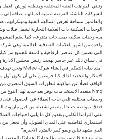
وتبني المواهب الفنية المختلفة ومنطقة لورش العمل وا
للشركات الناشئة الفرصة لتنمية اعمالها، إضافة إلى مك
والعالمين مساحة لعرض اعمالهم الفنية ومبتكراتهم، هذا
الوحدات السكنية ذات العلامة التجارية تشمل فيلات وش
منه وحدات سكنية بمساحات متنوعة، كما يضم المشروع 
التي تضمن كل عناصر الرفاهية والمتعة للجميع من كبار
“منذ بداية التفكير
الواقع، فضلًا عن مواكبته لتطورات السوق المصري من 
Nmq متعدد الاستخدامات يوفر بعد جديد لهذا الن
وخدمات مختلفة تلبي حاجة العملاء في الحصول على تج
فندق بمواصفات عالمية يتم تشغيله من قبل ماريوت الدو
علي التزامنا الكامل بتقديم كل ما يلبي احتياجات العمل
الذي يشهد تباين ونمو كبير بالفترة الاخيرة.”
مشروع Nmq ليس مشروعًا عقاريًا اعتياديًا بال