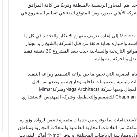
 أهم المحاور الرئيسية بالمنطقة وقريبًا من كافة المرافق
اضي المملوكة لشركة الأهلي صبور، ومن المتوقع البدء في تسليم المشروع في
مشروع Nmq هو مشروع متكامل تسعي من خلاله شركة Melee إلى إعادة تعريف مفهوم الابتكار والتجديد في كل ما
سته واختياره بعناية فائقة من قبل الشركة بالشيخ زايد بجوار
العديد من المجمعات السكنية المعروفة وبالقرب من المواقع التاريخية والسياحية حيث يبعد المشروع 30 دقيقة فقط
ل والحركة منه وإليه.
ائية للحياة العصرية التي تجمع ما بين براعة التصميم وبراعة التنفيذ
ت رئيسية وتصميمات داخلية وخارجية تم وضعها من قبل
مجموعة من أكبر الشركات المتخصصة عالميًا في هذا المجال ومنها شركة Naga ArchitectsوشركةMimar
للاستشارات الهندسية وشركة BENOY وشركة Chapman Taylor للتصميم والتخطيط، وشركة المهندس الاستشاري
ددة الاستخدامات بما يوفره من خدمات متميزة تضمن لرواده وزواره
اغمًا من العلامات التجارية العالمية والمحلات التجارية ومناطق
الترفيه من مسارح ودور عرض ومساحات مفتوحة للتجول وممارسة الرياضات المختلفة، و يوفر “Nmq” أماكن للتدريب