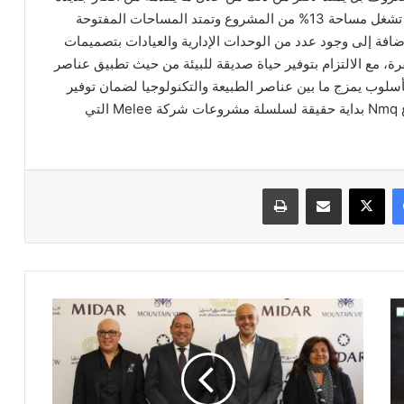
تتلاءم مع احتياجات الحياة العصرية، فالمنطقة السكنية تشغل مساحة 13% من المشروع وتمتد المساحات المفتوحة
افة إلى وجود عدد من الوحدات الإدارية والعيادات بتصميمات
رة، مع الالتزام بتوفير حياة صديقة للبيئة من حيث تطبيق عناصر
أسلوب يمزج ما بين عناصر الطبيعة والتكنولوجيا لضمان توفير
كافة متطلبات الحياة الآمنة والمستدامة. ليكون مشروع Nmq بداية حقيقة لسلسلة مشروعات شركة Melee التي
فيسبوك
‫X
مشاركة عبر البريد
طباعة
ميدار
وماونتن
فيو
يوقعان
عقد
فتح