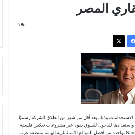
عقاري المصر
0
فيسبوك
‫X
 Melee عن إطلاق مشروع “Nmq” متعدد الاستخدامات وذلك بعد أقل من شهر من انطلاق الشركة رسميًا
ري، لتؤكد Melee على جاهزيتها واستعدادها للدخول للسوق بقوة عبر مشروعات تعكس فلسفة
الشركة واستراتيجيتها الجديدة والمبتكرة، يقع مشروع Nmq بواحدة من افضل المواقع الاستثمارية الهامة بمنطقة غرب