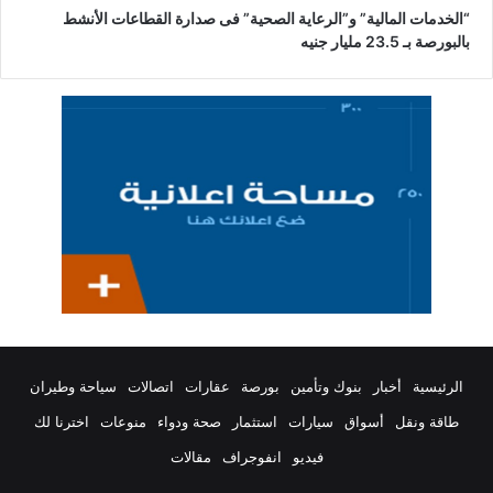
“الخدمات المالية” و”الرعاية الصحية” فى صدارة القطاعات الأنشط
بالبورصة بـ 23.5 مليار جنيه
الرئيسية
أخبار
بنوك وتأمين
بورصة
عقارات
اتصالات
سياحة وطيران
طاقة ونقل
أسواق
سيارات
استثمار
صحة ودواء
منوعات
اخترنا لك
فيديو
انفوجراف
مقالات