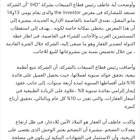
وأوضحت آية عاطف رئيس قطاع المبيعات بشركة “IHD “أن الشركة
تستعد للمشاركة فى معرض the investor والذى يقام يومى 13و14
مايو المقبل، بفندق الماسة بالعاصمة الإدارية الجديدة، مشيرة إلى
أن هذا المعرض ،يحظى بمكانة خاصة لكونه ، يهدف إلى استقطاب
المستثمرين العرب والأجانب للشراء فى العاصمة، فى اطار خطة
الدولة لتصدير العقار وهو ما تسعى إليه، الشركة خلال الفترة القادمة
، من خلال تخصيص نسبة من مشروعاتها للبيع للاجانب.
وأضافت رئيس قطاع المبيعات بالشركة، أن الشركة تتبع أنظمة
بيعية، تحقق عوائد سنوية لعملائها، حيث يحصل العميل على فائدة
16%على أقساطها السنوية لمدة أربعة سنوات، إلى جانب عقود
إيجار إلزامي بفائدة سنوية 8% ،علاوة على الزيادة الطبيعية في
أسعار العقارات، والتى تقدر ب 10% كل عام وبالتالي، تحقيق أرباح
كبيرة.
واكدت عاطف أن العقار هو الملاذ الآمن للادخار، فى ظل ارتفاع
معدلات التضخم ،مشيرة أن التضخم يعتبر الوحش الذى يقضى على
الربحية، وأن الاستثمار في الشهادات البنكية لن يكون فى مصلحة