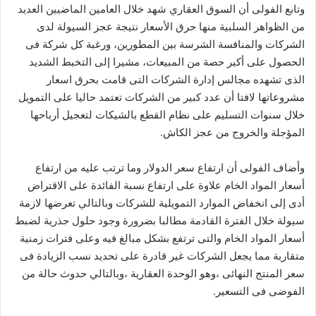
وتابع الفولى أن السوق العقاري شهد خلال العامين الماضيين العديد
من الظواهر السلبية منها حرق الأسعار نتيجة عجز السيولة لدى
الشركات والمنافسة الشرسة بين المطورين، ورغبة كل شركة فى
الحصول على أكبر حصة من المبيعات، مشيرا إلى التخبط الشديد
الذى تشهده مجالس إدارة الشركات التى قامت بحرق اسعار
مشروعاتها لافتا أن عدد كبير من الشركات تعتمد حاليا على التمويل
خلال سنوات التسليم على نظام القطع بالشيكات لتعجيل أرباحها
المؤجلة والخروج من عجز الكاش.
وأضاف الفولى أن ارتفاع سعر الدولار وما ترتب عليه من ارتفاع
أسعار المواد الخام علاوة على ارتفاع نسبة الفائدة على الاقتراض
أدى إلى انخفاض الموارد التمويلية للشركات وبالتالي تعرضها لازمة
سيولة خلال الفترة القادمة مطالبا بضرورة وجود حلول جذرية لضبط
أسعار المواد الخام والتى ترتفع بشكل مبالغ فيه وعلى فترات زمنية
متقاربة مما يجعل الشركات غير قادرة على تحديد نسب الزيادة فى
سعر المنتج النهائى ،وهو الوحدة العقارية ،وبالتالي حدوث حالة من
الفوضى فى التسعير.