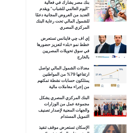
بنك مصر يشارك في فعالية
“اليوم العالمي للشباب” ويقدم
العديد من العروض المجانية دعمًا
للشمول المالي تحت رعاية البنك
المركزي المصري
إي اف چي فاينانس تستعرض
خطط نمو «بلد» لتعزيز حضورها
في سوق تحويلات المصريين
بالخارج
معدلات الشمول المالي تواصل
ارتفاعها 79% من المواطنين
يمتلكون حسابات نشطة تمكنهم
من إجراء معاملات مالية
البنك المركزي المصري يشكل
مجموعة عمل من الوزارات
والجهات المعنية لإصدار تصنيف
التمويل المستدام
الإسكان تستعرض موقف تنفيذ