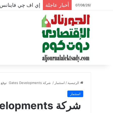
أخبار عاجلة
إي اف چي فاينانس 
/07/08/26
الرئيسية
/
استثمار
/
شركة Gates Developments توقع اتفاقية مع Imdaad الإماراتية لإدارة المرافق لمشروعات الشركة
استثمار