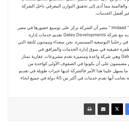
 والعالمية مما أدى إلى تحقيق التوازن المعرفي داخل الشركة
وفير أفضل الخدمات.
وأكد المهندس/ أسامة عثمان الرئيس التنفيذي لشركة ” Imdaad ” مصر أن الشركة تركز على توسيع حضورها في مصر
في إطار استراتيجية النمو الخاص بها. ويمثل العقد الجديد مع شركة Gates Developments تقديم خدمات إدارة
 رحلتنا التوسعية المستمرة. نحن سعداء وممتنون للثقة التي
 طفرة حقيقية في سوق إدارة الخدمات والمرافق في
المشروعات العملاقة التي تمتلكها Gates Developments وهي شركة واعدة ومتميزة تقدم مشروعات عقارية تمتاز
هم مصممون على أن يكونوا في الصفوف الأولي كواحدة من
ما يسهل علينا هذا الأمر فالشركة لديها خبرات طويلة في تقديم
هذه الخدمات في الامارات وعمان ومعظم الدول العربية بجانب أنها تقدم خدمات في أكثر من 45 دولة في جميع انحاء
فيسبوك
‫X
مشاركة عبر البريد
طباعة