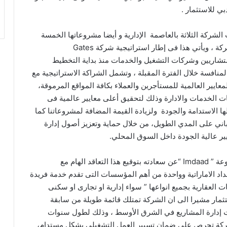
ي للاستثمار .
لشركة الثلاثة بالعاصمة الإدارية و أيضا مشروعاتها الخمسة
في غرب القاهرة بجانب أي المشروعات الجديدة للشركة ، ويأتي هذا فى إطار استراتيجية شركة Gates
اقوى الاستشاريين وشركات التشغيل والخدمات منذ بداية التخطيط
نافسة خلال الفترة المقبلة ، وتشمل الشراكة الاستراتيجية مع
طبقاً للمعايير العالمية للمستأجرين والعملاء بكافة المواقع المرموقة،
ات الخدمات والادارة وذلك لتحقيق أعلى معايير عالمية فى
 الاستدامة والجودة ولزيادة القيمة المضافة لمشروعاتنا كما
باني على المدي الطويل، من خلال حماية وتعزيز أصول إدارة
ير عالية الجودة داخل السوق المحلي.
وأعرب محمود رشيد ، المدير التنفيذي للعمليات بمجموعة ” Imdaad “عن سعادته بتوقيع هذا التعاقد الهام مع
ا إلى أن شركة امداد الاماراتية وواحدة من أهم المؤسسات التى تقدم خدمة فريدة
العقارية بجميع انواعها ” سواء إدارية او تجارى او سكنى
مار مشيرا الى ان الشركة تمتلك قائمة طويلة من سابقة
 إدارة المشاريع في الشرق الأوسط ، وذلك لطول سنوات
شركة تحرص على ضمان تسيير العمل التشغيلي بشكل مستدام،