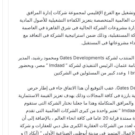
Gates عقد اتفاق إدارة وتشغيل مع الفرع الإقليمي لمجموعة شركات إدارة المرافق
إحدى الشركات العالمية المتخصصة بتعزيز الكفاءة التشغيلية للأصول المادية
دارة مشروعات الشركة الحالية فى شرق القاهرة في العاصمة
ة المستقبلية، وذلك ضمن استراتيجية الشركة فى التعاقد مع
داء مشروعاتها فى المستقبل.
ووقع العقد كل من حسن نصر الرئيس التنفيذي والعضو المنتدب لشركة Gates Developments ومحمود رشيد، المدير
التنفيذي للعمليات بمجموعة ” Imdaad “والمهندس أسامة عثمان، الرئيس التنفيذي لشركة ” Imdaad ” مصر، وبحضور
قال حسن نصر الرئيس التنفيذي لشركة Gates Developments، عقب التوقيع أن هذا الاتفاق جاء فى إطار حرص
بارزة فى كافة المجالات وذلك بهدف تعزيز القيمة الاستثمارية
مرافق المتكاملة وهذا ما جعلنا نختار الشركة التى ستقوم
بتنفيذ هذه الخدمات بعناية فائقة لافتا إلى أن شركة ” Imdaad ” تعتبر واحدة من كبرى الشركات العالمية التى تقدم
مجموعة خدمات متكاملة لإدارة المرافق وصيانتها بخبرة ممتدة قرابة 20 عاما فى كافة انحاء العالم ، بالإضافة إلى أن
 مئات المشروعات لعدد من الشركات العقارية الكبرى مثل دبي للعقارات و شركة
نادي النصر للاستثمار و ملتقي اعمال ابوظبي ” مجمع الأعمال المتميز في مدينة أبوظبي الصناعية الأولى ” (آيكاد 1) و