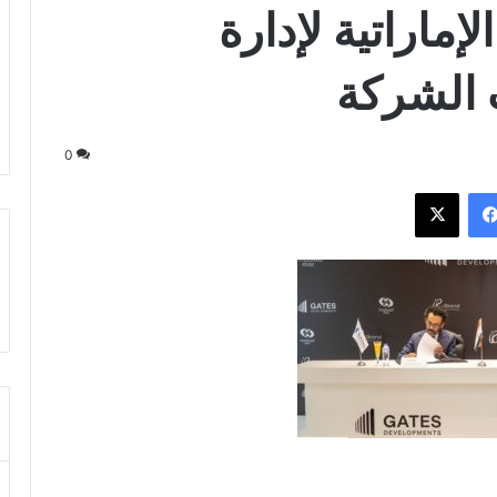
تفاقية مع Imdaad الإماراتية لإدارة
 الشركة
0
فيسبوك
‫X