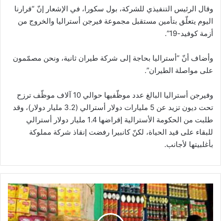
وقال الرئيس التنفيذي للشركة، بول سكورا، في الإشعار إنّ “قرارنا
اليوم يتعلّق بتأمين مستقبل مجموعة فيرجن أستراليا والخروج من
أزمة كوفيد-19”.
وأضاف أنّ “أستراليا بحاجة إلى شركة طيران ثانية، ونحن مصمّمون
على مواصلة الطيران”.
وفيرجن أستراليا البالغ عدد موظّفيها حوالي 10 آلاف موظّف ترزح
تحت ديون تزيد عن 5 مليارات دولار أسترالي (3.2 مليار دولار)، وقد
طلبت من الحكومة الأسترالية إقراضها 1.4 مليار دولار أسترالي
للبقاء على قيد الحياة، لكنّ كانبيرا رفضت إنقاذ شركة مملوكة
بأغلبيتها لأجانب.
سر
بناء
7
مخازن