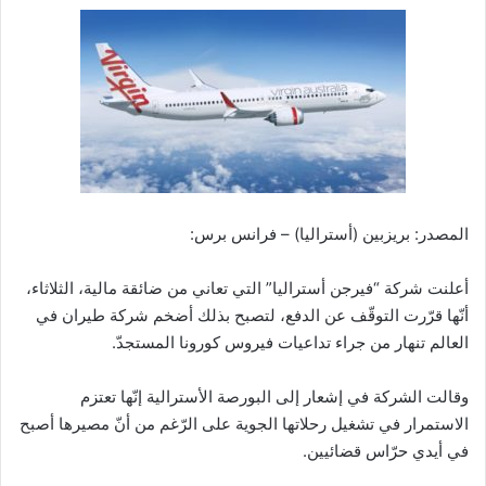
المصدر: بريزبين (أستراليا) – فرانس برس:
أعلنت شركة “فيرجن أستراليا” التي تعاني من ضائقة مالية، الثلاثاء،
أنّها قرّرت التوقّف عن الدفع، لتصبح بذلك أضخم شركة طيران في
العالم تنهار من جراء تداعيات فيروس كورونا المستجدّ.
وقالت الشركة في إشعار إلى البورصة الأسترالية إنّها تعتزم
الاستمرار في تشغيل رحلاتها الجوية على الرّغم من أنّ مصيرها أصبح
في أيدي حرّاس قضائيين.