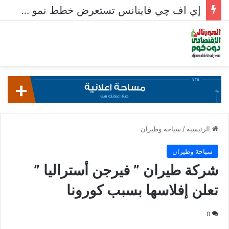
إي اف چي فاينانس تستعرض خطط نمو «بلد» لتعزيز حضورها في سوق تحويلات المصريين بالخارج
الرئيسية
/
سياحة وطيران
سياحة وطيران
شركة طيران ” فيرجن أستراليا ”
تعلن إفلاسها بسبب كورونا
0