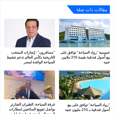
مقالات ذات صلة
عمومية “رواد السياحة” توافق على
“مسافرون” : إنجازات المنتخب
بيع أصول فندقية بقيمة 210 ملايين
التاريخية بكأس العالم تدعم تنشيط
جنيه
السياحة الوافدة لمصر
غرفة السياحة: الطيران الشارتر
“رواد السياحة” توافق على بيع
يواصل تفويج السائحين لمطارات
أصول فندقية بـ 210 مليون جنيه
المدن السياحية رغم اضطرابات