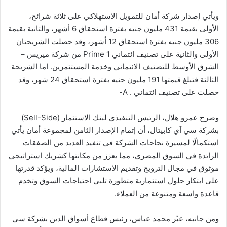
ويأتي إصدار شركة أمان للتمويل الاستهلاكي على ثلاثة شرائح،
الأولى بقيمة 431 مليون جنيه بفترة استحقاق 6 أشهر، والثانية بقيمة
306 مليون جنيه بفترة استحقاق 12 أشهر، وقد حصلت الشريحتان
الأولى والثانية على تصنيف ائتماني Prime 1 من شركة ميريس –
الشرق الأوسط للتصنيف الائتماني وخدمة المستثمرين. اما الشريحة
الثالثة فتبلغ قيمتها 191 مليون جنيه بفترة استحقاق 24 شهر، وقد
حصلت على تصنيف ائتماني . A-
وصرح عمرو هلال، الرئيس التنفيذي لبنك الاستثمار (Sell-Side)
بشركة سي آي كابيتال، أن إتمام الإصدار الثامن لمجموعة أمان يأتي
استكمالًا لمسيرة نجاحات الشركة في تنفيذ العديد من الصفقات
الرائدة في السوق المصري، مما يعزز من مكانتها كشريك استراتيجي
موثوق في مجال الترويج وتقديم الاستشارات المالية، ويؤكد قدرتها
على ابتكار حلول استثمارية متطورة تلبي احتياجات السوق وتخدم
قاعدة واسعة ومتنوعة من العملاء.
ومن جانبه، عبّر محمد عباس، رئيس قطاع أسواق الدين بشركة سي