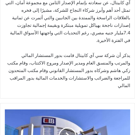
آي كابيتال، عن سعادته بإتمام الإصدار الثامن مع مجموعة أمان، التي
تمثل أحد أهم وأبرز شركاء النجاح للشركة، مشيرًا إلى فخره
بالعلاقات الراسخة والممتدة بين الجانبين والتي أثمرت عن ثمانية
إصدارات ناجحة بهياكل تمويلية مبتكرة وبقيمة إجمالية تجاوزت
7.4مليار جنيه مصري، رغم التحديات التي واجهتها الأسواق المالية
في الفترة الأخيرة.
يذكر أن شركة سي آي كابيتال قامت بدور المستشار المالي
والمرتب والمنسق العام ومدير الإصدار ومروج الاكتتاب، وقام مكتب
زكي هاشم وشركاه بدور المستشار القانوني وقام مكتب المتحدون
للمراجعة والضرائب والاستشارات والخدمات المالية بدور المراقب
المالي
أصول
بنك
ال
CIB