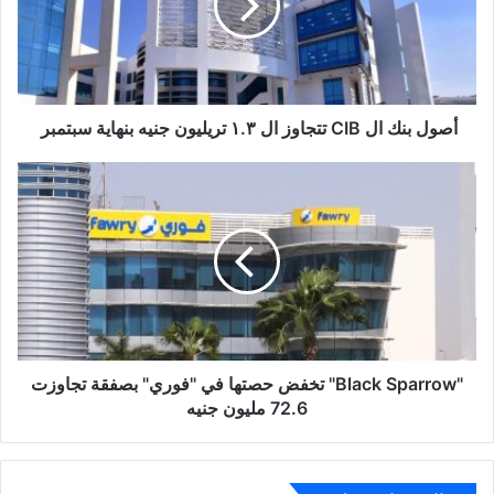
تتجاوز
ال
١.٣
تريليون
جنيه
بنهاية
أصول بنك ال CIB تتجاوز ال ١.٣ تريليون جنيه بنهاية سبتمبر
سبتمبر
"Black
Sparrow"
تخفض
حصتها
في
"فوري"
بصفقة
تجاوزت
72.6
مليون
"Black Sparrow" تخفض حصتها في "فوري" بصفقة تجاوزت
جنيه
72.6 مليون جنيه