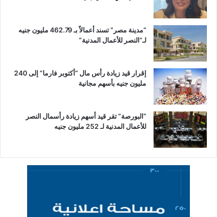
“مدينة مصر” تسند أعمالاً بـ 462.79 مليون جنيه
لـ”النصر للأعمال المدنية”
إقرار قيد زيادة رأس مال “أكتوبر فارما” إلى 240
مليون جنيه بأسهم مجانية
“البورصة” تقر قيد أسهم زيادة رأسمال النصر
للأعمال المدنية لـ 252 مليون جنيه