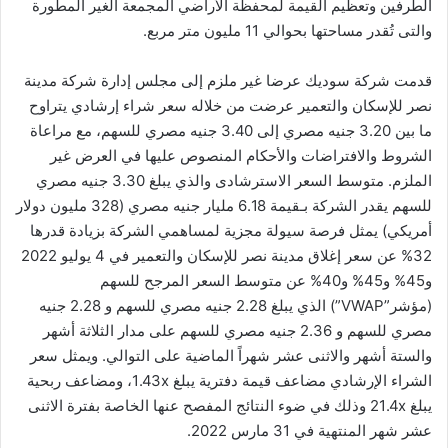
الطرفين وتعظيم القيمة لمحفظة الأراضي المجمعة الغير المطورة
والتى تُقدر مساحتها بحوالي 11 مليون متر مربع.
قدمت شركة سوديك عرضا غير ملزم إلى مجلس إدارة شركة مدينة
نصر للإسكان والتعمير عرضت من خلاله سعر شراء إرشادي يتراوح
ما بين 3.20 جنيه مصري إلى 3.40 جنيه مصري للسهم، مع مراعاة
الشروط والافتراضات والأحكام المنصوص عليها في العرض غير
الملزم. متوسط السعر الاسترشادى والذي يبلغ 3.30 جنيه مصري
للسهم يقدر الشركة بـقيمة 6.18 مليار جنيه مصري (328 مليون دولار
أمريكي) يمثل فرصة سيولة مجزية لمساهمي الشركة بزيادة قدرها
32% عن سعر إغلاق مدينة نصر للإسكان والتعمير في 4 يوليو 2022
و45% و45% و40% عن متوسط السعر المرجح للسهم
(مؤشر”VWAP”) الذي يبلغ 2.28 جنيه مصري للسهم و 2.28 جنيه
مصري للسهم و 2.36 جنيه مصري للسهم على مدار الثلاثة أشهر
والستة أشهر والاثنى عشر شهراً الماضية على التوالي. ويمثل سعر
الشراء الإرشادي مضاعف قيمة دفترية يبلغ 1.43x، ومضاعف ربحية
يبلغ 21.4x وذلك في ضوء النتائج المفصح عنها الخاصة بفترة الاثنى
عشر شهر المنتهية في 31 مارس 2022.