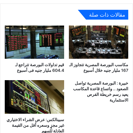
ويؤكد
على
استمرار
مقالات ذات صلة
العمل
بنظيرتها
الورقية
مكاسب البورصة المصرية تتجاوز الـ
قيم تداولات البورصة تتراجع لـ
167 مليار جنيه خلال أسبوع
604.4 مليار جنيه فى أسبوع
خبيرة : البورصة المصرية تواصل
الصعود .. واتساع قاعدة المكاسب
يعيد رسم خريطة الفرص
الاستثمارية
سبينالكس: عرض الشراء الاختياري
غير مجزٍ وسعره أقل من القيمة
العادلة للسهم