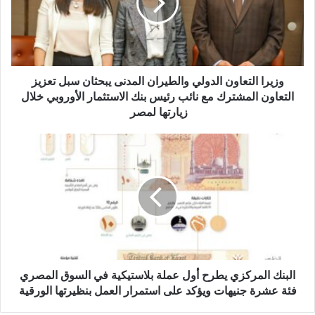
المدنى
يبحثان
سبل
تعزيز
التعاون
المشترك
وزيرا التعاون الدولي والطيران المدنى يبحثان سبل تعزيز
مع
التعاون المشترك مع نائب رئيس بنك الاستثمار الأوروبي خلال
نائب
زيارتها لمصر
رئيس
بنك
البنك
الاستثمار
المركزي
الأوروبي
يطرح
خلال
أول
زيارتها
عملة
لمصر
بلاستيكية
في
السوق
المصري
فئة
البنك المركزي يطرح أول عملة بلاستيكية في السوق المصري
عشرة
فئة عشرة جنيهات ويؤكد على استمرار العمل بنظيرتها الورقية
جنيهات