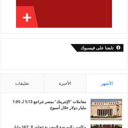
تابعنا على فيسبوك
الأشهر
الأخيرة
تعليقات
معاملات “الإنتربنك” بمصر تتراجع 13% لـ 1.95
مليار دولار خلال أسبوع
مكاسب البورصة المصرية تتجاوز الـ 167 مليار