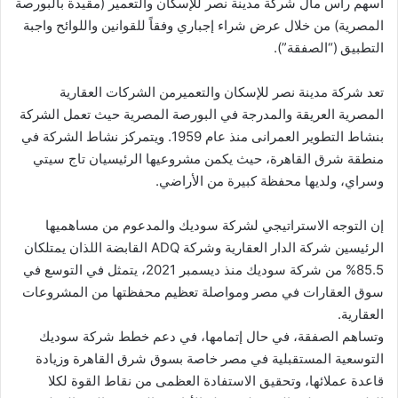
أسهم رأس مال شركة مدينة نصر للإسكان والتعمير (مقيدة بالبورصة
المصرية) من خلال عرض شراء إجباري وفقاً للقوانين واللوائح واجبة
التطبيق (“الصفقة”).
تعد شركة مدينة نصر للإسكان والتعميرمن الشركات العقارية
المصرية العريقة والمدرجة في البورصة المصرية حيث تعمل الشركة
بنشاط التطوير العمرانى منذ عام 1959. ويتمركز نشاط الشركة في
منطقة شرق القاهرة، حيث يكمن مشروعيها الرئيسيان تاج سيتي
وسراي، ولديها محفظة كبيرة من الأراضي.
إن التوجه الاستراتيجي لشركة سوديك والمدعوم من مساهميها
الرئيسين شركة الدار العقارية وشركة ADQ القابضة اللذان يمتلكان
85.5% من شركة سوديك منذ ديسمبر 2021، يتمثل في التوسع في
سوق العقارات في مصر ومواصلة تعظيم محفظتها من المشروعات
العقارية.
وتساهم الصفقة، في حال إتمامها، في دعم خطط شركة سوديك
التوسعية المستقبلية في مصر خاصة بسوق شرق القاهرة وزيادة
قاعدة عملائها، وتحقيق الاستفادة العظمى من نقاط القوة لكلا