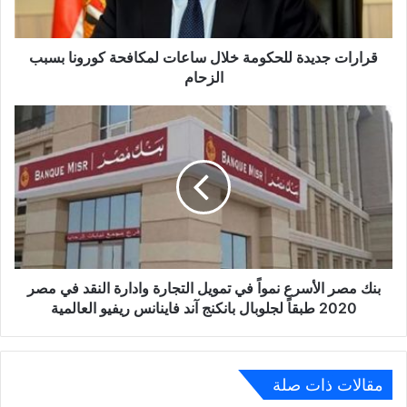
بسبب
الزحام
قرارات جديدة للحكومة خلال ساعات لمكافحة كورونا بسبب
الزحام
بنك
مصر
الأسرع
نمواً
في
تمويل
التجارة
وادارة
النقد
في
بنك مصر الأسرع نمواً في تمويل التجارة وادارة النقد في مصر
مصر
2020 طبقاً لجلوبال بانكنج آند فاينانس ريفيو العالمية
2020
طبقاً
لجلوبال
بانكنج
مقالات ذات صلة
آند