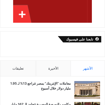
تابعنا على فيسبوك
الأشهر
الأخيرة
تعليقات
معاملات “الإنتربنك” بمصر تتراجع 13% لـ 1.95
مليار دولار خلال أسبوع
مكاسب البورصة المصرية تتجاوز الـ 167 مليار