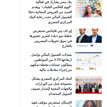
بنك مصر يشارك في فعالية
“اليوم العالمي للشباب” ويقدم
العديد من العروض المجانية دعمًا
للشمول المالي تحت رعاية البنك
المركزي المصري
إي اف چي فاينانس تستعرض
خطط نمو «بلد» لتعزيز حضورها
في سوق تحويلات المصريين
بالخارج
معدلات الشمول المالي تواصل
ارتفاعها 79% من المواطنين
يمتلكون حسابات نشطة تمكنهم
من إجراء معاملات مالية
البنك المركزي المصري يشكل
مجموعة عمل من الوزارات
والجهات المعنية لإصدار تصنيف
التمويل المستدام
الإسكان تستعرض موقف تنفيذ