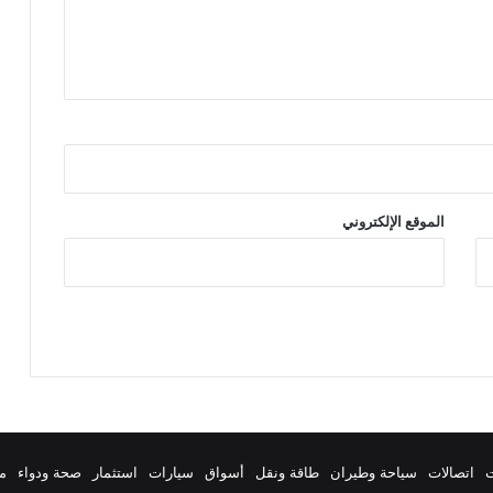
الموقع الإلكتروني
ت
اتصالات
سياحة وطيران
طاقة ونقل
أسواق
سيارات
استثمار
صحة ودواء
م