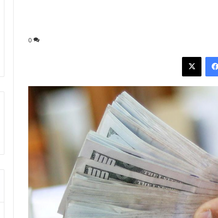
0
فيسبوك
‫X