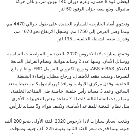
ليعطي قوة 8 حصان، وعزم دوران 140 نيوتن.متر، و ناقل حركة
مانيوال، وبلغ سعة خزان الوقود 50 لتر.
وتحتوي أبعاد الخارجية للسيارة الجديدة على طول حوالي 4470 مم،
بينما وصل العرض إلى 1750 مم، وسجل الارتفاع نحو 1670 مم،
وقدرت سعة الشنطة الخلفية بـ 135 لتر.
وتتمتع سيارات لادا لاجروس 2020 بالعديد من المواصفات القياسية
ووسائل الأمان، ومنها عدد 2 وسائد هوائية، ونظام الفرامل المانعة
للانغلاق ABS + BAS، وتوزيع إلكتروني للفرامل EBD، ونظام مانع
للسرقة، ومثبت مقعد للأطفال، وزجاج مظلل، وإضاءة الشنطة
الخلفية، وقفل مركزي للأبواب، ونوافذ كهربائية وإمكانية ضبط مقعد
السائق، وعدد 3 مساند رأس خلفية، خاصية طي المقاعد الخلفية،
بينما زودت الفئة الثالثة ذات الـ 7 مقاعد ببعض التجهيزات الأخرى،
مثل نظام التدفئة للمقاعد الأمامية، وتكيف هواء، و5 مساند للرأس.
وبلغت أسعار سيارات لادا لارجوس 2020 الفئة الأولى بنحو 200 ألف
جنيه، بينما قدرت سعر الفئة الثانية بقيمة 225 ألف جنيه، وسجلت