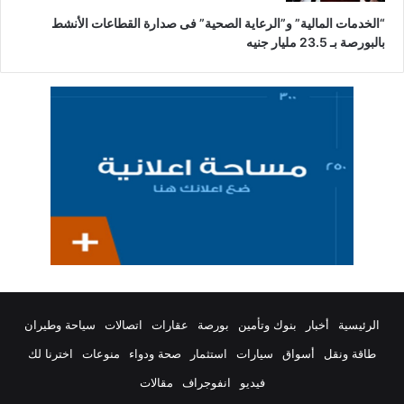
“الخدمات المالية” و”الرعاية الصحية” فى صدارة القطاعات الأنشط
بالبورصة بـ 23.5 مليار جنيه
الرئيسية
أخبار
بنوك وتأمين
بورصة
عقارات
اتصالات
سياحة وطيران
طاقة ونقل
أسواق
سيارات
استثمار
صحة ودواء
منوعات
اخترنا لك
فيديو
انفوجراف
مقالات