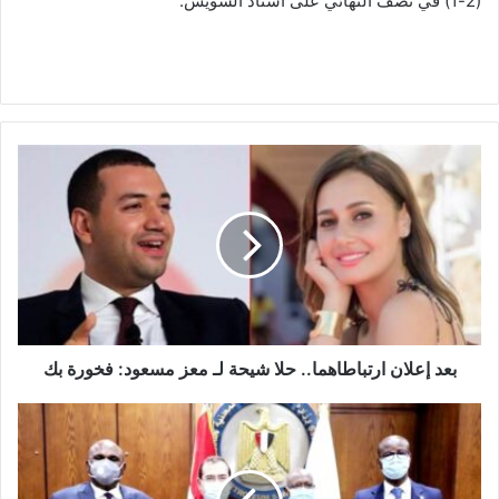
(2-1) في نصف النهائي على استاد السويس.
بعد
إعلان
ارتباطاهما..
حلا
شيحة
لـ
معز
مسعود:
فخورة
بك
بعد إعلان ارتباطاهما.. حلا شيحة لـ معز مسعود: فخورة بك
توقيع
اتفاقية
تعاون
بين