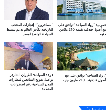
عمومية “رواد السياحة” توافق على
“مسافرون” : إنجازات المنتخب
بيع أصول فندقية بقيمة 210 ملايين
التاريخية بكأس العالم تدعم تنشيط
جنيه
السياحة الوافدة لمصر
غرفة السياحة: الطيران الشارتر
“رواد السياحة” توافق على بيع
يواصل تفويج السائحين لمطارات
أصول فندقية بـ 210 مليون جنيه
المدن السياحية رغم اضطرابات
المنطقة
اترك تعليقاً