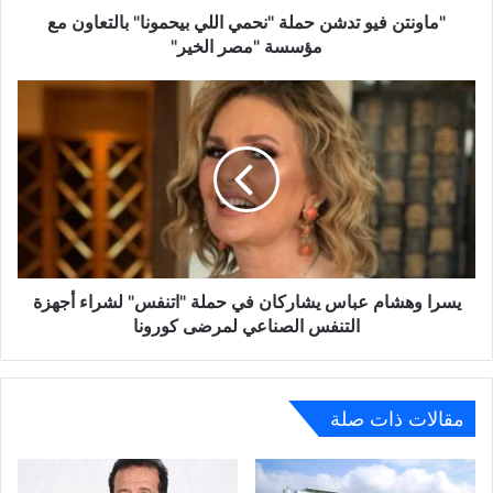
مؤسسة
"ماونتن فيو تدشن حملة "نحمي اللي بيحمونا" بالتعاون مع
"مصر
مؤسسة "مصر الخير"
الخير"
يسرا
وهشام
عباس
يشاركان
في
حملة
"اتنفس"
لشراء
أجهزة
التنفس
يسرا وهشام عباس يشاركان في حملة "اتنفس" لشراء أجهزة
الصناعي
التنفس الصناعي لمرضى كورونا
لمرضى
كورونا
مقالات ذات صلة