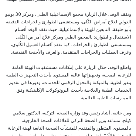
وتفقد الوفد، خلال الزيارة مجمع الإسماعيلية الطبي، ومركز 30 يونيو
الدولي لعلاج أمراض الكُلى، ومستشفى الطوارئ والجراحات الدقيقة
بأبو خليفة، التابعين للهيئة بالإسماعيلية، حيث تفقد الوفد أقسام
الاستقبال والطوارئ بالمجمع الطبي ومركز علاج أمراض الكُلى
ومستشفى الطوارئ والجراحات، كما تفقد أقسام الغسيل الكُلوي،
وغرف العمليات والجراحات المتقدمة، والغرف والأجنحة الفندقية.
واطلع الوفد، خلال الزيارة على إمكانات مستشفيات الهيئة العامة
للرعاية الصحية، وتجهيزاتها عالية المستوى بأحدث التجهيزات الطبية
وغيرالطبية، والميكنة والتحول الرقمي للخدمات، ودورها في تقديم
الخدمات الطبية والعلاجية بأحدث البروتوكولات الإكلينيكية وفق
الممارسات الطبية العالمية.
ومن جانبه، أشاد رئيس وفد وزارة الصحة التركية، الدكتور سلامي
كيلج، مساعد وزير الصحة التركي للعلاقات الصحة الخارجية،
بالمستوى المتطور والمتقدم للمنشآت الصحية التابعة لهيئة الرعاية
الصحية، قائلًا “ما شهدناه من بنية تحتية ونظم معلوماتية ومنظومة