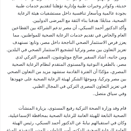
حديثة، وكوادر وخبرات طبية وإدارية تؤهلنا لتقديم خدمات طبية
بجودة عالمية وبأسعار تنافسية داخل مستشفيات هيئة الرعاية
الصحية، متابعًا: هدفنا بناء الثقة مع المرضى الدوليين.
وأكد الدكتور أحمد السبكي، أن مصر تدعم الشراكة بين القطاعين
العام والخاص في تقديم خدمات الرعاية الصحية للمواطنين، مما
يعزز فرص الاستثمار الصحي الناجحة داخل مصر، وتابع: نستهدف
تعزيز التعاون بين مصر وتركيا لتشجيع الاستثمار الصحي في البلدين.
ومن جانبه، أشاد السفير صالح موتلوشون، السفير التركي لدى
مصر، بالطفرة النوعية والمستوى المتقدم لنظام الرعاية الصحية
المصري، مؤكدًا أن الفترة القادمة ستشهد مزيد من التعاون الصحي
بين مصر وتركيا، وموجهًا الشكر لهيئة الرعاية الصحية على جهودها
في تعزيز التعاون المصرى التركي في المجال الطبي.
وفي سياق متصل..
قام وفد وزارة الصحة التركية رفيع المستوى، بزيارة المنشآت
الصحية التابعة للهيئة العامة للرعاية الصحية بمحافظة الإسماعيلية،
وكان في استقبالهم نيابةً عن الدكتور أحمد السبكي، رئيس الهيئة
العامة للرعاية الصحية، الدكتور أمير التلواني، المدير التنفيذي للهيئة.