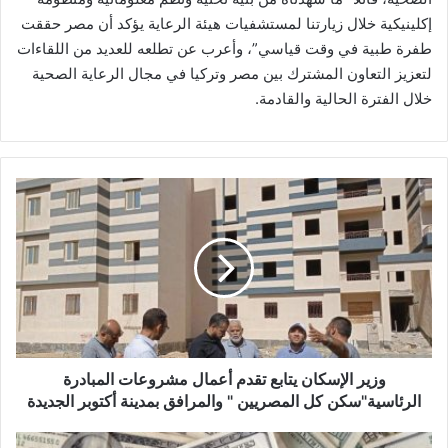
إكلينيكية خلال زيارتنا لمستشفيات هيئة الرعاية يؤكد أن مصر حققت
طفرة طبية في وقت قياسي”، وأعرب عن تطلعه للعديد من اللقاءات
لتعزيز التعاون المشترك بين مصر وتركيا في مجال الرعاية الصحية
خلال الفترة الحالية والقادمة.
وزير
الإسكان
يتابع
تقدم
أعمال
مشروعات
المبادرة
الرئاسية"سكن
كل
المصريين
وزير الإسكان يتابع تقدم أعمال مشروعات المبادرة
"
الرئاسية"سكن كل المصريين " والمرافق بمدينة أكتوبر الجديدة
والمرافق
بمدينة
سعر