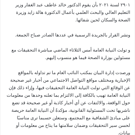
٢٩٠١ لسنة ٢٠٢١ بأن يقوم الدكتور خالد عاطف عبد الغفار وزير
التعليم العالي والبحث العلمي بأعمال الدكتورة هالة زايد وزيرة
الصحة والسكان لحين شفائها.
ونشر القرار بالجريدة الرسمية في عددها الصادر صباح الجمعة.
و تولت النيابة العامة أمس الثلاثاء الماضي مباشرة التحقيقات مع
مسئولين بوزارة الصحة فيما هو منسوب إليهم.
ورصدت إدارة البيان بمكتب النائب العام ما تم تداوله بالمواقع
الإخبارية ومختلف مواقع التواصل الاجتماعي من أخبار غير صحيحة
عن الوقائع التي تولت النيابة العامة التحقيقات فيها، وإزاء ذلك فإن
النيابة العامة تهيب بالكافة إلى الالتزام بما تعلنه وحدها من معلومات
حول الواقعة، والالتفات عن أي أخبار كاذبة أو غير صحيحة قد تضع
ناشريها تحت المسئولية القانونية، مؤكدةً أن النيابة العامة حريصة
على مبادئ الشفافية مع المجتمع، وستعلن حسبما ترى مناسبًا
لحسن سير التحقيقات وضمان سلامتها ما يتاح من معلومات أو
بيانات.