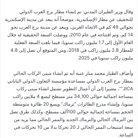
وقال وزير الطيران المدني: تم إنشاء مطار برج العرب الدولي
للتخفيف عن مطار الإسكندرية، موضحاً أنه يبعد عن مدينة الإسكندرية
بحوالي 49 كم في الاتجاه الغربي، ويبعد عن مدينة برج العرب نحو
14 كم، وتم افتتاحه في عام 2010، ووصلت السعة الحقيقية له خلال
العام الأول إلى 1.7 مليون راكب سنويا، فيما بلغت السعة الفعلية
للمطار 2.8 مليون راكب في 2018، ومن المتوقع أن تصل إلى 4.8
مليون راكب سنويا في 2025.
وأضاف الطيار محمد منار عنبة أنه تم انشاء مبنى الركاب الحالي
بمطار برج العرب الدولي بمساعدة مؤسسة التعاون الدولي الياباني
JICA””، مشيرا إلى أن أعمال التطوير تشمل انشاء مبنى ركاب
بمساحة اجمالية حوالى 34,100 متر مسطح ليسع 4 ملايين راكب
سنويا، وإنشاء مدرج الطائرات “ترماك” ويسع 20 طائرة متوسطة
الحجم بمساحة إجمالية حوالي 100ألف مسطح، وكذلك طرق تصل
بين الترماك الحالي والترماك الجديد والممر الحالي مما يزيد من
سعة استيعاب الممر الحالي لـ 20 تحركا بدلا من 10 تحركات في
الساعة.