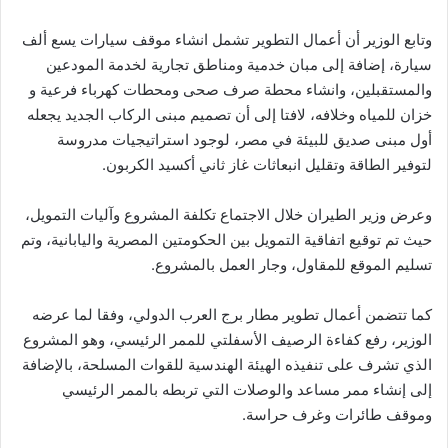
وتابع الوزير أن أعمال التطوير تشمل انشاء موقف سيارات يسع ألف
سيارة، إضافة إلى مبان خدمية ومناطق تجارية لخدمة المودعين
والمستقبلين، وانشاء محطة صرف صحى ومحطات كهرباء فرعية و
خزان للمياه وخلافه، لافتا إلى أن تصميم مبنى الركاب الجديد يجعله
أول مبنى صديق للبيئة في مصر، لوجود استراتيجيات مدروسة
لتوفير الطاقة وتقليل انبعاثات غاز ثاني أكسيد الكربون.
وعرض وزير الطيران خلال الاجتماع تكلفة المشروع وآليات التمويل،
حيث تم توقيع اتفاقية التمويل بين الحكومتين المصرية واليابانية، وتم
تسليم الموقع للمقاول، وجار العمل بالمشروع.
كما تتضمن أعمال تطوير مطار برج العرب الدولي، وفقا لما عرضه
الوزير، رفع كفاءة الرصيف الأسفلتي للممر الرئيسي، وهو المشروع
الذي تشرف على تنفيذه الهيئة الهندسية للقوات المسلحة، بالإضافة
إلى إنشاء ممر مساعد والوصلات التي تربطه بالممر الرئيسي
وموقف طائرات وغرف حراسة.