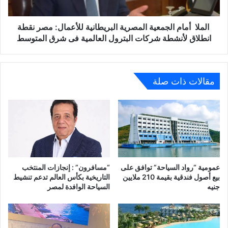
نقطة
انطلاق
لأنشطة
الملا أمام الجمعية المصرية البريطانية للأعمال: مصر نقطة
شركات
انطلاق لأنشطة شركات البترول العالمية فى شرق المتوسط
البترول
العالمية
فى
شرق
مقالات ذات صلة
المتوسط
عمومية “رواد السياحة” توافق على
“مسافرون” : إنجازات المنتخب
بيع أصول فندقية بقيمة 210 ملايين
التاريخية بكأس العالم تدعم تنشيط
جنيه
السياحة الوافدة لمصر