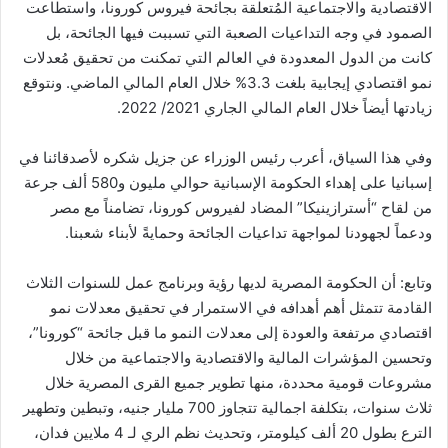
الاقتصادية والاجتماعية المُتعلقة بجائحة فيروس كورونا، واستطاعت
الصمود في وجه التداعيات الصعبة التي تسببت فيها الجائحة، بل
كانت من الدول المعدودة في العالم التي تمكنت من تحقيق مُعدلات
نمو اقتصادي إيجابية بلغت 3.3% خلال العام المالي الماضي. ونتوقع
زيادتها أيضاً خلال العام المالي الجاري 2021/ 2022.
وفي هذا السياق، أعرب رئيس الوزراء عن جزيل شكره لأصدقائنا في
إسبانيا على إهداء الحكومة الإسبانية حوالي مليون و580 ألف جرعة
من لقاح “أسترازينيكا” المضاد لفيروس كورونا، تضامناً مع مصر
ودعماً لجهودنا لمواجهة تداعيات الجائحة وحمايةً لأبناء شعبنا.
وتابع: أن الحكومة المصرية لديها رؤية وبرنامج عمل للسنوات الثلاث
القادمة تتمثل أهم أهدافه في الاستمرار في تحقيق معدلات نمو
اقتصادي مرتفعة والعودة إلى معدلات النمو ما قبل جائحة “كورونا”،
وتحسين المؤشرات المالية والاقتصادية والاجتماعية من خلال
مشروعات قومية محددة، منها تطوير جميع القرى المصرية خلال
ثلاث سنوات، بتكلفة اجمالية تتجاوز 700 مليار جنيه، وتبطين وتطهير
الترع بطول 20 ألف كيلومتر، وتحديث نظم الري لـ 4 ملايين فدان،