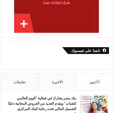
توجهها
نحو
تنفيذ
أهداف
التنمية
المستدامة
2030،
مشيدة
بالدور
الحيوي
تابعنا على فيسبوك
الذي
تقوم
به
الأمم
المتحدة
ووكالاتها
الأشهر
الأخيرة
تعليقات
وبرامجها
التابعة
في
بنك مصر يشارك في فعالية “اليوم العالمي
دعم
للشباب” ويقدم العديد من العروض المجانية دعمًا
أولويات
للشمول المالي تحت رعاية البنك المركزي
الحكومة