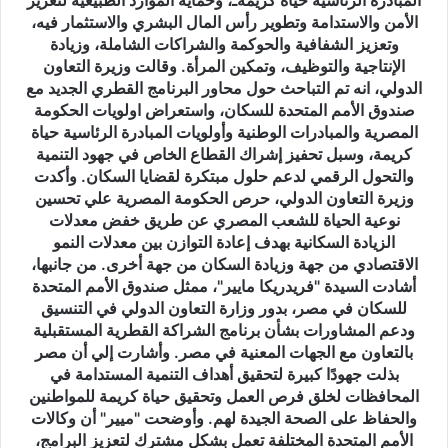
المبادرة الرئاسية حياة كريمةـ، وحماية الموارد الطبيعية لتعزيز
وتحقيق
الأمن والاستدامة وتطوير رأس المال البشري والاستثمار فيه،
حياة
وتعزيز الشفافية والحوكمة والشراكات الشاملة، وزيادة
كريمة
الإنتاجية والتوظيف، وتمكين المرأة. وقالت وزيرة التعاون
للمواطنين
الدولي، انه تم التباحث حول محاور البرنامج القطري الجديد مع
والحفاظ
صندوق الأمم المتحدة للسكان، واستعراض اولويات الحكومة
على
المصرية والمبادرات الوطنية وأولويات المبادرة الرئاسية حياة
الصحة
كريمة، وسبل تحفيز إشراك القطاع الخاص في جهود التنمية
الجيدة
والتحول الرقمي لدعم حلول مبتكرة لقضايا السكان. وأكدت
لهم
وزيرة التعاون الدولي، حرص الحكومة المصرية علي تحسين
عقدت
نوعية الحياة للشعب المصري عن طريق خفض معدلات
الدكتورة
الزيادة السكانية بهدف إعادة التوازن بين معدلات النمو
رانيا
الاقتصادي من جهة وزيادة السكان من جهة أخرى. من جانبها،
المشاط،
أشادت السيدة "فريدريكا مايير"، ممثل صندوق الأمم المتحدة
وزيرة
للسكان في مصر، بدور وزارة التعاون الدولي في التنسيق
التعاون
ودعم المشاورات بشأن برنامج الشراكة القطرية المستقبلية
الدولي،
بالتعاون مع الجهات المعنية في مصر. وأشارت إلي أن مصر
اجتماعًا
بذلت جهودًا كبيرة لتحقيق أهداف التنمية المستدامة في
مع
المحافظات لخلق فرص العمل وتحقيق حياة كريمة للمواطنين
ممثلة
والحفاظ على الصحة الجيدة لهم. وأوضحت "ميير" أن وكالات
صندوق
الأمم المتحدة المختلفة تعمل بشكل مشترك لتعزيز البرامج،
الأمم