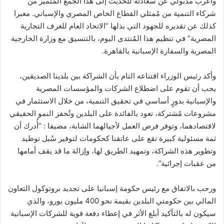
وأعرب مدبولي عن سعادته للحديث إلى هذا الجمع المُتميز من
شركاء التنمية من مُمثلي القطاع الخاص المصري والإسباني. معبرا
كذلك عن تقديره للجهود التي بذلها “الاتحاد العام للغرف التجارية
المصرية” في تنظيم هذا المُنتدى اليوم، بالتنسيق مع وزارة الخارجية
المصرية والسفارة الإسبانية بالقاهرة.
وأكد رئيس الوزراء اقتناعه التام بأن الشراكة بين بلدينا الصديقين،
يجب أن تقوم على اضطلاع الشركات والمؤسسات المصرية
والإسبانية بدورٍ أساسي في تحقيق التنمية، من خلال الاستثمار في
مشروعات مُشتركة، تعود بالفائدة على البلدين وتُحفز النمو الحقيقي
لاقتصادهما، وتوفر فرص العمل لأجيالهما الشابة، مضيفا : “أُدرك أن
ثمة مسئولية كبيرة تقع على عاتقنا كحكومات لتوفير سُبل توطيد
وتطوير هذه الشراكة، وتمهيد الطريق لها، وإزالة ما قد يقف أمامها
من عقبات إجرائية”.
ورحب بالاتفاق مع رئيس حكومة إسبانيا على تجديد بروتوكول التعاون
المالي بين حكومتي البلدين بقيمة نحو 400 مليون يورو، والذي
سيكون له بالتأكيد أبلغ الأثر في إعطاء دفعة قوية للشركات الإسبانية