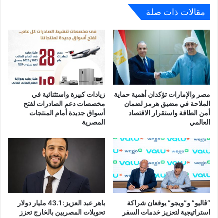
الإنمائي
مقالات ذات صلة
الجارية
بين
الحكومة
المصرية
وصندوق
الأمم
المتحدة
للسكان
مصر والإمارات تؤكدان أهمية حماية
زيادات كبيرة واستثنائية في
،
الملاحة في مضيق هرمز لضمان
مخصصات دعم الصادرات لفتح
وكذلك
أمن الطاقة واستقرار الاقتصاد
أسواق جديدة أمام المنتجات
مناقشة
العالمي
المصرية
خارطة
الطريق
والمقترحات
الرئيسية
لتطوير
برنامج
الشراكة
القطرية
“ڤاليو” و”ويجو” يوقعان شراكة
باهر عبد العزيز: 43.1 مليار دولار
المستقبلية
استراتيجية لتعزيز خدمات السفر
تحويلات المصريين بالخارج تعزز
بالتعاون