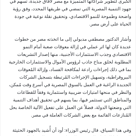
الكبرى لتطوير شراكاتها المتميزة مع مصر لآفاق جديدة، تسهم في
جهود التنمية المصرية التي تمضي في طريقها المحدد، وفق رؤية
واضحة وطموحة للنمو الاقتصادي، وتحقيق نقلة نوعية في جودة
الحياة على أرض مصر.
وأشار الدكتور مصطفي مدبولي إلى ما اتخذته مصر من خطوات
عديدة كان لها اثر عملي في إزالة معوقات صعبة أمام النمو
الاقتصادي وجذب الاستثمارات الأجنبية، منها إصدار التشريعات
المطلوبة لخلق مناخ جاذب لرؤوس الأموال والاستثمارات الخارجية
بما في ذلك إجراءات رادعة لمكافحة الفساد، وإزالة المُعوقات
البيروقراطية، وتسهيل الإجراءات المُرتبطة بتسجيل الشركات
الجديدة الراغبة في العمل بالسوق المصرية في أسرع وقت مُمكن،
والنظر في منحها امتيازات ضريبية واستثمارية وفقاً للقطاعات
والمناطق التي تستثمر فيها، بما يسهم في تحقيق أهداف التنمية
التي وضعتها الدولة، فضلاً عن العمل على تفعيل الآلية الخاصة بحل
المُنازعات القائمة مع بعض الشركات العاملة في مصر.
وفي هذا السياق، قال رئيس الوزراء: أود أن أُشيد بالجهود الحثيثة