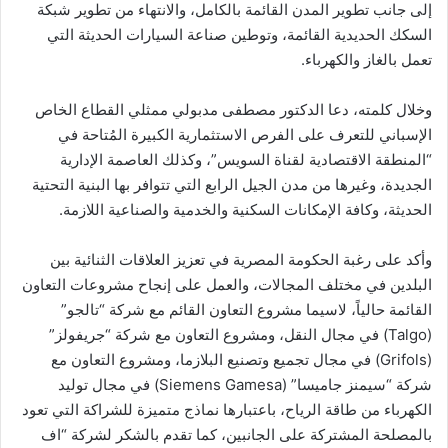
إلى جانب تطوير المدن القائمة بالكامل، والانتهاء من تطوير شبكة
السكك الحديدية القائمة، وتوطين صناعة السيارات الحديثة التي
تعمل بالغاز والكهرباء.
وخلال كلمته، دعا الدكتور مصطفى مدبولي ممثلي القطاع الخاص
الإسباني للتعرف على الفرص الاستثمارية الكبيرة المُتاحة في
“المنطقة الاقتصادية لقناة السويس”، وكذلك العاصمة الإدارية
الجديدة، وغيرها من مدن الجيل الرابع التي تتوافر بها البنية التحتية
الحديثة، وكافة الإمكانات السكنية والخدمية والصناعية اللازمة.
وأكد على رغبة الحكومة المصرية في تعزيز العلاقات الثنائية بين
البلدين في مختلف المجالات، والعمل على إنجاح مشروعات التعاون
القائمة حالياً، لاسيما مشروع التعاون القائم مع شركة “تالجو”
(Talgo) في مجال النقل، ومشروع التعاون مع شركة “جريفولز”
(Grifols) في مجال تجميع وتصنيع البلازما، ومشروع التعاون مع
شركة “سيمنز جاميسا” (Siemens Gamesa) في مجال توليد
الكهرباء من طاقة الرياح، باعتبارها نماذج متميزة للشراكة التي تعود
بالمصلحة المشتركة على الجانبين، كما تقدم بالشكر لشركة “اف