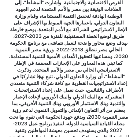
جهود
الفرص الاقتصادية والاجتماعية. وأشارت "المشاط"، إلى
التنمية
العلاقات الوثيقة بين مصر والأمم المتحدة لدعم الجهود
والتحول
الوطنية الهادفة لتحقيق التنمية المستدامة، وقيام وزارة
الرقمي
التعاون الدولي، باعتبارها الجهة المنوط بها الإشراف على
ممثل
الإطار الاستراتيجي للشراكة مع الأمم المتحدة، بوضع خارطة
صندوق
طريق لوضع الخطة المستقبلية للفترة من 2023-2027،
الأمم
بهدف وضع محاور واضحة للعمل تتماشى مع برنامج الحكومة
المتحدة
الحالي مصر تنطلق 2018-2022، ورؤية مصر التنموية
للسكان:
2030، ومساعيها لتحقيق الأهداف الأممية للتنمية المستدامة،
مصر
كما تبني هذه المحاور على الإنجازات المحققة في الإطار
بذلت
الاستراتيجي الحالي بين مصر والأمم المتحدة. وذكرت
جهودًا
"المشاط"، أن وزارة التعاون الدولي، تتبع نهجًا تشاركيًا في
كبيرة
إعداد الاستراتيجيات القطرية مع كافة شركاء التنمية متعددي
لتحقيق
الأطراف والثنائيين، حيث نعمل على إعداد الاستراتيجيات
أهداف
المشتركة مع البنك الدولي والبنك الأوروبي لإعادة الإعمار
التنمية
والتنمية وبنك الاستثمار الأوروبي وبنك التنمية الأفريقي، بما
المستدامة
يعظم من أثر التعاون الإنمائي والتمويل التنموي لدعم رؤية
في
مصر التنموية 2030، ويدفع جهود الحكومة التي تقوم بها تحت
المحافظات
مظلة القيادة السياسية للدولة، لتنفيذ برنامج عمل 2023-
لخلق
2027 والذي يستهدف تحسين معيشة المواطنين وتنفيذ
فرص
العمل