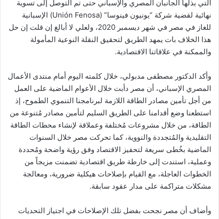
التي بذلها الجانبان المصري والإسباني حتى تم التوصل إلى تسوية
نهائية لقضية شركة “يونيون فينوسا” (Unión Fenosa) الإسبانية
للغاز في مصر في شهر ديسمبر 2020، ولعلي لا أبالغ إن قلت إن حل
هذا الخلاف بات يمهد الطريق لتحقيق النقلة النوعية المأمولة
والممكنة في علاقاتنا الاقتصادية.
وأكد الدكتور مصطفى مدبولي، خلال كلمته اليوم أمام منتدى الأعمال
المصري الإسباني، أن مصر دأبت خلال الأعوام الماضية على العمل
من أجل تأمين مصادر الطاقة اللازمة لبرنامجنا التنموي الطموح، إذ
استطعنا وضع أقدامنا على الطريق السليم لتأمين مصادر مُتنوعة من
الطاقة، من خلال مشروعات مُختلفة وعملاقة لإنشاء محطات الطاقة
التقليدية والمُتجددة والنووية، كما تحركت مصر خلال السنوات
الماضية بخُطى سريعة لتحفيز الاقتصاد وفق رؤية واضحة ومُحددة
وعملية، استندت إلى خارطة طريق اقتصادية تضمنت مزيجاً من
الخطوات العاجلة، مع القيام بإصلاحات هيكلية ضرورية، ومعالجة
مشكلات متراكمة على مدار عقود سابقة.
وأضاف أن مصر نجحت بفضل تلك الإصلاحات في اجتياز التحديات