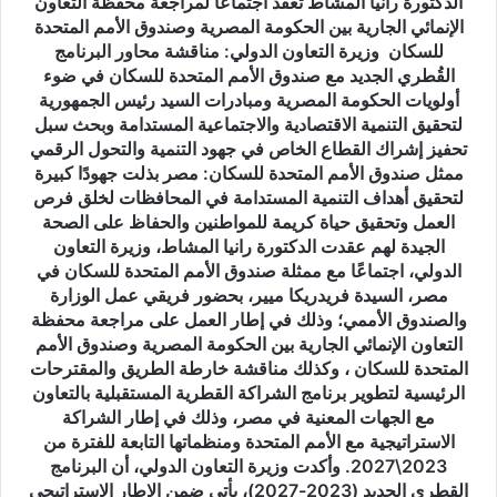
الدكتورة رانيا المشاط تعقد اجتماعًا لمراجعة محفظة التعاون
بين
الإنمائي الجارية بين الحكومة المصرية وصندوق الأمم المتحدة
الحكومة
للسكان ​ وزيرة التعاون الدولي: مناقشة محاور البرنامج
المصرية
القُطري الجديد مع صندوق الأمم المتحدة للسكان في ضوء
وصندوق
أولويات الحكومة المصرية ومبادرات السيد رئيس الجمهورية
الأمم
لتحقيق التنمية الاقتصادية والاجتماعية المستدامة وبحث سبل
المتحدة
تحفيز إشراك القطاع الخاص في جهود التنمية والتحول الرقمي
للسكان
ممثل صندوق الأمم المتحدة للسكان: مصر بذلت جهودًا كبيرة
لتحقيق أهداف التنمية المستدامة في المحافظات لخلق فرص
وزيرة
العمل وتحقيق حياة كريمة للمواطنين والحفاظ على الصحة
التعاون
الجيدة لهم عقدت الدكتورة رانيا المشاط، وزيرة التعاون
الدولي:
الدولي، اجتماعًا مع ممثلة صندوق الأمم المتحدة للسكان في
مناقشة
مصر، السيدة فريدريكا ميير، بحضور فريقي عمل الوزارة
محاور
والصندوق الأممي؛ وذلك في إطار العمل على مراجعة محفظة
البرنامج
التعاون الإنمائي الجارية بين الحكومة المصرية وصندوق الأمم
القُطري
المتحدة للسكان ، وكذلك مناقشة خارطة الطريق والمقترحات
الجديد
الرئيسية لتطوير برنامج الشراكة القطرية المستقبلية بالتعاون
مع
مع الجهات المعنية في مصر، وذلك في إطار الشراكة
صندوق
الاستراتيجية مع الأمم المتحدة ومنظماتها التابعة للفترة من
الأمم
2023\2027. وأكدت وزيرة التعاون الدولي، أن البرنامج
المتحدة
للسكان
القطري الجديد (2023-2027)، يأتي ضمن الإطار الاستراتيجي