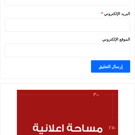
الدولي،
أن
البريد الإلكتروني
*
البرنامج
القطري
الجديد
(2023-
الموقع الإلكتروني
2027)،
يأتي
ضمن
الإطار
الاستراتيجي
للشراكة
بين
مصر
والأمم
المتحدة
لدعم
جهود
الدولة
التنموية
وتعزيز