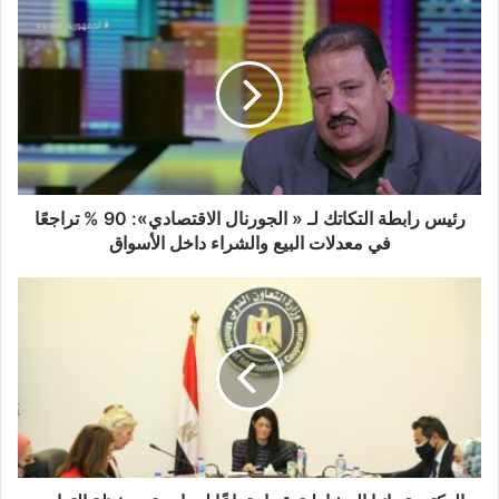
رئيس
رابطة
التكاتك
لـ
«
الجورنال
الاقتصادي»:
90
%
تراجعًا
رئيس رابطة التكاتك لـ « الجورنال الاقتصادي»: 90 % تراجعًا
في
في معدلات البيع والشراء داخل الأسواق
معدلات
البيع
الدكتورة
والشراء
رانيا
داخل
المشاط
الأسواق
تعقد
اجتماعًا
لمراجعة
محفظة
التعاون
الإنمائي
الجارية