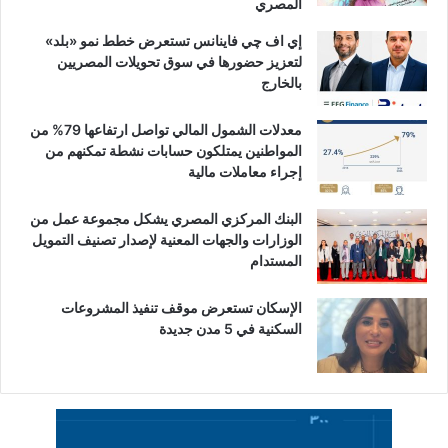
المصري
لتحقيق
إي اف چي فاينانس تستعرض خطط نمو «بلد»
التنمية
لتعزيز حضورها في سوق تحويلات المصريين
المستدامة،
بالخارج
من
خلال
الإطار
معدلات الشمول المالي تواصل ارتفاعها 79% من
الاستراتيجي
المواطنين يمتلكون حسابات نشطة تمكنهم من
للشراكة
إجراء معاملات مالية
2018-
2022
البنك المركزي المصري يشكل مجموعة عمل من
بين
الوزارات والجهات المعنية لإصدار تصنيف التمويل
مصر
المستدام
والأمم
المتحدة.
الإسكان تستعرض موقف تنفيذ المشروعات
وأثنت
السكنية في 5 مدن جديدة
"المشاط"
على
الجهود
المبذولة
من
قبل