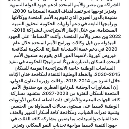
في
للشراكة بين مصر والأمم المتحدة لدعم جهود الدولة التنموية
ضوء
وتعزيز توجهها نحو تنفيذ أهداف التنمية المستدامة 2030،
أولويات
مشيدة بالدور الحيوي الذي تقوم به الأمم المتحدة ووكالاتها
الحكومة
وبرامجها التابعة في دعم أولويات الحكومة لتحقيق التنمية
المصرية
المستدامة، من خلال الإطار الاستراتيجي للشراكة 2018-
ومبادرات
2022 بين مصر والأمم المتحدة. وأثنت "المشاط" على الجهود
السيد
المبذولة من قبل وكالات وبرامج الأمم المتحدة خلال عام
رئيس
2020 في دعم خطة الاستجابة الطارئة للحكومة لمكافحة
الجمهورية
فيروس كورونا، لاسيما الدور الذي يقوم به صندوق الأمم
لتحقيق
المتحدة للسكان باعتباره شريكًا استراتيجيًا للحكومة في تنفيذ
التنمية
السياسات الوطنية خاصة الاستراتيجية القومية للسكان
الاقتصادية
2015-2030، والخطة الوطنية المُنفذة لمكافحة ختان الإناث
والاجتماعية
خلال الفترة من 2014-2018. وقالت وزيرة التعاون الدولي،
المستدامة
إن المشاورات الوطنية للبرنامج القطري مع صندوق الأمم
وبحث
المتحدة للسكان للفترة من 2023-2027، ستشهد مشاركة
سبل
كافة الجهات المعنية والأطراف ذات الصلة، لتعكس الأولويات
تحفيز
الوطنية لاسيما على مستوى مجالات المساواة بين الجنسين
إشراك
وتنمية قدرات الشباب، ومكافحة كافة أشكار التمييز والعنف
القطاع
ضد الفتيات والسيدات، بما يضمن مشاركة كافة الفئات في
الخاص
جهود التنمية لاسيما مواجهة تحديات النمو السكاني وتعزيز
في