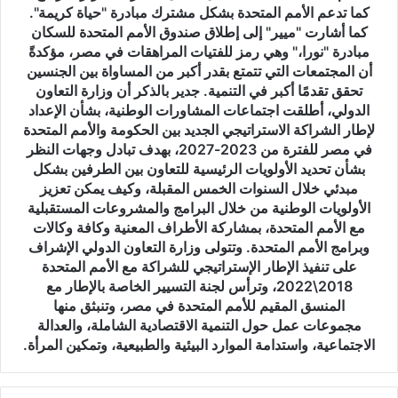
كما تدعم الأمم المتحدة بشكل مشترك مبادرة "حياة كريمة".
المتحدة
للسكان
كما أشارت "ميير" إلى إطلاق صندوق الأمم المتحدة للسكان
في
مبادرة "نورا،" وهي رمز للفتيات المراهقات في مصر، مؤكدةً
مصر،
أن المجتمعات التي تتمتع بقدر أكبر من المساواة بين الجنسين
السيدة
تحقق تقدمًا أكبر في التنمية. جدير بالذكر أن وزارة التعاون
فريدريكا
الدولي، أطلقت اجتماعات المشاورات الوطنية، بشأن الإعداد
ميير،
لإطار الشراكة الاستراتيجي الجديد بين الحكومة والأمم المتحدة
بحضور
في مصر للفترة من 2023-2027، بهدف تبادل وجهات النظر
فريقي
بشأن تحديد الأولويات الرئيسية للتعاون بين الطرفين بشكل
عمل
مبدئي خلال السنوات الخمس المقبلة، وكيف يمكن تعزيز
الوزارة
الأولويات الوطنية من خلال البرامج والمشروعات المستقبلية
والصندوق
مع الأمم المتحدة، بمشاركة الأطراف المعنية وكافة وكالات
الأممي؛
وبرامج الأمم المتحدة. وتتولى وزارة التعاون الدولي الإشراف
وذلك
على تنفيذ الإطار الإستراتيجي للشراكة مع الأمم المتحدة
في
2018\2022، وترأس لجنة التسيير الخاصة بالإطار مع
إطار
المنسق المقيم للأمم المتحدة في مصر، وتنبثق منها
العمل
مجموعات عمل حول التنمية الاقتصادية الشاملة، والعدالة
على
الاجتماعية، واستدامة الموارد البيئية والطبيعية، وتمكين المرأة.
مراجعة
محفظة
التعاون