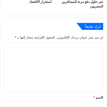
عبر حلول دفع مرنة للمسافرين
استقرار الاقتصاد
مع
المصريين
الجهات
المعنية
في
مصر،
اترك تعليقاً
وذلك
في
لن يتم نشر عنوان بريدك الإلكتروني.
الحقول الإلزامية مشار إليها بـ
*
إطار
الشراكة
ا
الاستراتيجية
ل
مع
الأمم
ت
المتحدة
ع
ومنظماتها
ل
التابعة
للفترة
ي
من
ق
2023\2027.
وأكدت
*
الاسم
*
وزيرة
التعاون