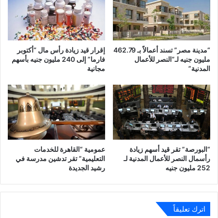
“مدينة مصر” تسند أعمالاً بـ 462.79
إقرار قيد زيادة رأس مال “أكتوبر
مليون جنيه لـ”النصر للأعمال
فارما” إلى 240 مليون جنيه بأسهم
المدنية”
مجانية
“البورصة” تقر قيد أسهم زيادة
عمومية “القاهرة للخدمات
رأسمال النصر للأعمال المدنية لـ
التعليمية” تقر تدشين مدرسة في
252 مليون جنيه
رشيد الجديدة
اترك تعليقاً