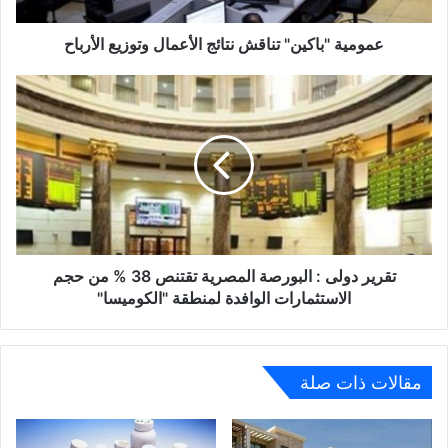
عمومية "باكين" تناقش نتائج الأعمال وتوزيع الأرباح
تقرير
دولى
:
البورصة
المصرية
تقتنص
38
%
من
حجم
تقرير دولى : البورصة المصرية تقتنص 38 % من حجم
الاستثمارات
الاستثمارات الوافدة لمنطقة "الكوميسا"
الوافدة
لمنطقة
"الكوميسا"
مقالات ذات صلة