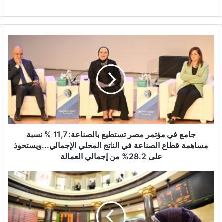
جامع
في
مؤتمر
مصر
تستطيع
بالصناعة:
11,7
%
نسبة
مساهمة
جامع في مؤتمر مصر تستطيع بالصناعة: 11,7 % نسبة
قطاع
مساهمة قطاع الصناعة في الناتج المحلي الإجمالي...ويستحوذ
الصناعة
على 28.2% من إجمالي العمالة
في
الناتج
أرباح
المحلي
"دلتا
الإجمالي...ويستحوذ
للإنشاء"
على
الفصلية
28.2%
ترتفع