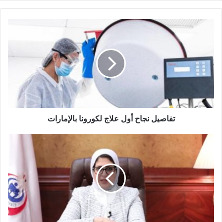
تفاصيل
نجاح
أول
علاج
لكورونا
بالإمارات
تفاصيل نجاح أول علاج لكورونا بالإمارات
وزيرة
الصحة:
تعاقدنا
مع
"جلياد"
للحصول
على
دواء
لفيروس