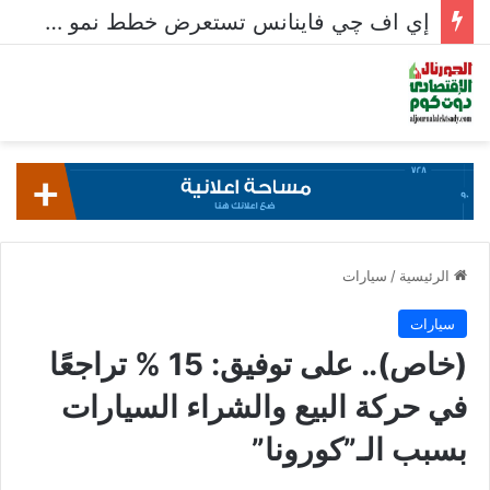
إي اف چي فاينانس تستعرض خطط نمو «بلد» لتعزيز حضورها في سوق تحويلات المصريين بالخارج
الرئيسية
/
سيارات
سيارات
(خاص).. على توفيق: 15 % تراجعًا
في حركة البيع والشراء السيارات
بسبب الـ”كورونا”