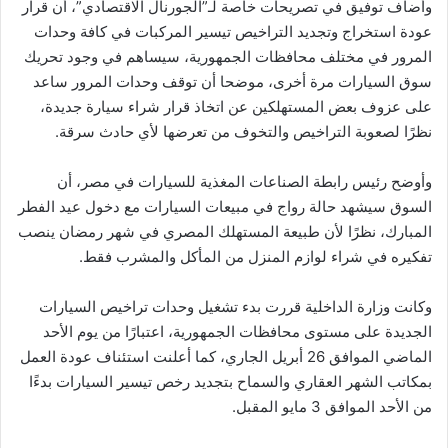
وأضاف توفيق في تصريحات خاصة لـ”الجورنال الاقتصادي”، أن قرار
عودة استخراج وتجديد التراخيص تيسير المركبات في كافة وحدات
المرور في مختلف محافظات الجمهورية، سيساهم في وجود تحريك
سوق السيارات مرة أخرى، موضحا أن توقف وحدات المرور ساعد
على عزوف بعض المستهلكين عن اتخاذ قرار شراء سيارة جديدة،
نظرًا لصعوبة التراخيص والتخوف من تعرضها لأي حادث سرقة.
وأوضح رئيس رابطة الصناعات المغذية للسيارات في مصر، أن
السوق سيشهد حالة رواج في مبيعات السيارات مع دخول عيد الفطر
المبارك، نظرًا لأن طبيعة المستهلك المصري في شهر رمضان ينصب
تفكيره في شراء لوازم المنزل من المأكل والمشرب فقط.
وكانت وزارة الداخلية قررت بدء تشغيل وحدات تراخيص السيارات
الجديدة على مستوى محافظات الجمهورية، اعتبارًا من يوم الأحد
الماضي الموافق 26 أبريل الجاري، كما أعلنت استئناف عودة العمل
بمكاتب الشهر العقاري والسماح بتجديد رخص تيسير السيارات بدءًا
من الأحد الموافق 3 مايو المقبل.