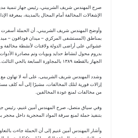
الإشغالات المخالفة أمام المحال بالمدينة، بمعرفة الإدا
وأوضح المهندس شريف الشربيني، أن الحملة أسفرت عن
بمناطق (المستشفى المركزي – ميدان فودافون – ميدان 
عشوائي على أراضى الدولة ولافتات لأنشطة مخالفة وبنا
بدروم محول لنشاط حدايد وبويات وتم مصادرة الأدوات
الجهاز بالقطعة ١٣٨٩ بالمجاورة السابعة بالحي الثالث.
وشدد المهندس شريف الشربينى، على أنه لا تهاون مع ال
إزالات فورية لتلك المخالفات، مشيرًا إلى أنه كلف مسئول
من مخالفات لمنع عودة المخالفين.
وفي سياق متصل، صرح المهندس أمين غنيم، رئيس جهاز ت
بتنفيذ حملة لمنع سرقة المواد المحجرية داخل محجر بمن
وأشار المهندس أمين غنيم إلى أن الحملة جاءت بالتعا