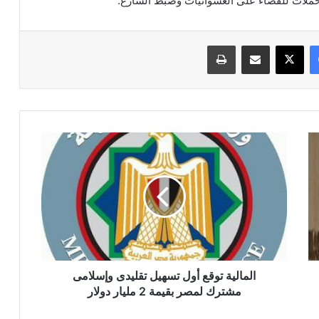
فيسبوك
‫X
مشاركة عبر البريد
طباعة
المالية
توقع
أول
تسهيل
تقليدى
وإسلامى
مشترك
لمصر
بقيمة
2
المالية توقع أول تسهيل تقليدى وإسلامى
مليار
مشترك لمصر بقيمة 2 مليار دولار
دولار