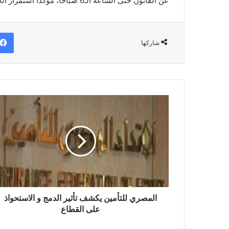
عن القانون حتى الساعة الـ6 صباحًا، مؤكدًا استمرار الحملات للقضاء على العشوائيات وضبط الشارع.
شاركها
المصري
للتأمين
يكشف
تأثير
الدمج
و
الاستحواذ
على
القطاع
المصري للتأمين يكشف تأثير الدمج و الاستحواذ
على القطاع