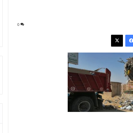
0
فيسبوك
‫X