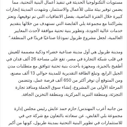
مستويات التكنولوجيا الحديثة في تنفيذ أعمال البنية التحتية، مما
يضمن توفير بيئة مثلى للأعمال والاستثمار، وشهدت المدينة إنجازات
كبيرة خلال الفترة الماضية، بفضل الاتفاقيات التي تم توقيعها، ونعتز
بشراكتنا مع مجموعة بلي القابضة التي نستهدف من خلالها بتقديم
خدمات عالية الجودة، وتطوير بنية تحتية موافقة لأحدث المعايير
العالمية، لجعل مشروع طربول نموذجًا صناعيًا فريدًا في المنطقة.”
ومدينة طربول هي أول مدينة صناعية خضراء وذكية مصممة للعيش
في قلب شبكة التجارة في مصر، تقع على مساحة 26 ألف فدان في
أطفيح بالجيزة، ومجهزة بأحدث بنية تحتية تتوافق مع متطلبات مدن
الجيل الرابع، وتبلغ الطاقة التقديرية للمدينة حوالي 13 ألف مصنع،
ومن المتوقع أن توفر أكثر من 650 ألف فرصة عمل، وتتضمن
المرحلة الأولى من المشروع، إنشاء سوق الجملة ومنافذ تجارة
التجزئة، ومنطقة التبريد المركزية، ومنطقة التخزين الجافة.
من جانبه أعرب المهندس/ حازم حمد عايش رئيس مجلس إدارة
مجموعة بلي القابض، عن سعادته بالتعاون مع شركة جي في
للاستثمارات في تطوير البنية التحتية بمدينة طربول، كونها من أكبر