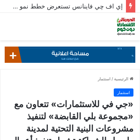
إي اف چي فاينانس تستعرض خطط نمو «بلد» لتعزيز حضورها في سوق تحويلات المصريين بالخارج
الرئيسية
/
استثمار
استثمار
«جي في للاستثمارات» تتعاون مع
«مجموعة بلي القابضة» لتنفيذ
مشروعات البنية التحتية لمدينة