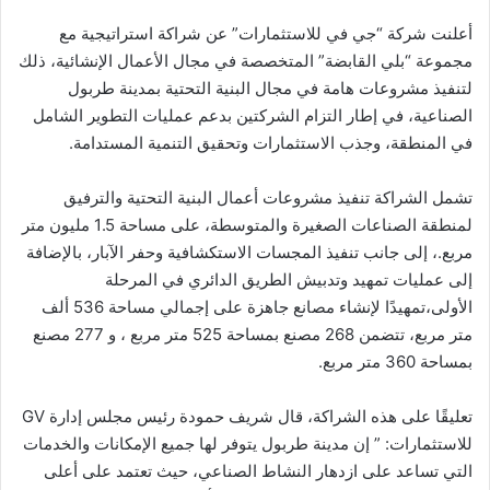
أعلنت شركة “جي في للاستثمارات” عن شراكة استراتيجية مع
مجموعة “بلي القابضة” المتخصصة في مجال الأعمال الإنشائية، ذلك
لتنفيذ مشروعات هامة في مجال البنية التحتية بمدينة طربول
الصناعية، في إطار التزام الشركتين بدعم عمليات التطوير الشامل
في المنطقة، وجذب الاستثمارات وتحقيق التنمية المستدامة.
تشمل الشراكة تنفيذ مشروعات أعمال البنية التحتية والترفيق
لمنطقة الصناعات الصغيرة والمتوسطة، على مساحة 1.5 مليون متر
مربع.، إلى جانب تنفيذ المجسات الاستكشافية وحفر الآبار، بالإضافة
إلى عمليات تمهيد وتدبيش الطريق الدائري في المرحلة
الأولى،تمهيدًا لإنشاء مصانع جاهزة على إجمالي مساحة 536 ألف
متر مربع، تتضمن 268 مصنع بمساحة 525 متر مربع ، و 277 مصنع
بمساحة 360 متر مربع.
تعليقًا على هذه الشراكة، قال شريف حمودة رئيس مجلس إدارة GV
للاستثمارات: ” إن مدينة طربول يتوفر لها جميع الإمكانات والخدمات
التي تساعد على ازدهار النشاط الصناعي، حيث تعتمد على أعلى