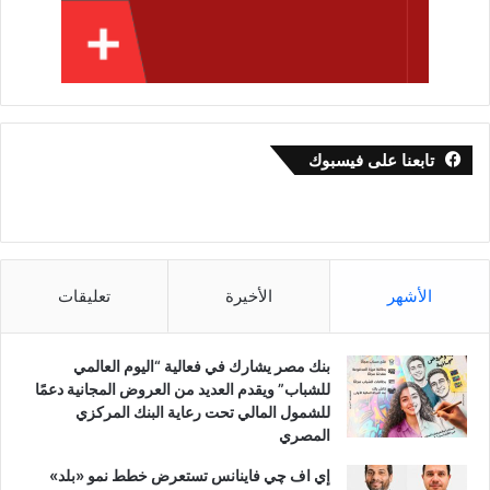
تابعنا على فيسبوك
الأشهر
الأخيرة
تعليقات
بنك مصر يشارك في فعالية “اليوم العالمي
للشباب” ويقدم العديد من العروض المجانية دعمًا
للشمول المالي تحت رعاية البنك المركزي
المصري
إي اف چي فاينانس تستعرض خطط نمو «بلد»