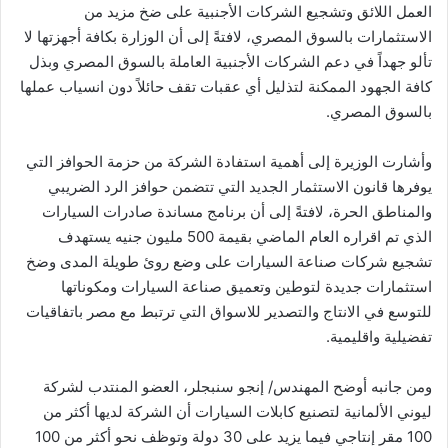
العمل اللائق وتشجيع الشركات الأجنبية على ضخ مزيد من
الاستثمارات بالسوق المصري، لافتةً إلى أن الوزارة بكافة أجهزتها لا
تألو جهداً في دعم الشركات الأجنبية العاملة بالسوق المصري وبذل
كافة الجهود الممكنة لتذليل أي عقبات تقف حائلاً دون انسياب عملها
بالسوق المصري.
وأشارت الوزيرة إلى أهمية استفادة الشركة من حزمة الحوافز التي
يوفرها قانون الاستثمار الجديد التي تتضمن حوافز الرد الضريبي
والمناطق الحرة، لافتةً إلى أن برنامج مساندة صادرات السيارات
الذي تم اقراره العام الماضي بقيمة 500 مليون جنيه يستهدف
تشجيع شركات صناعة السيارات على وضع روئ طويلة المدى وضخ
استثمارات جديدة لتوطين وتعميق صناعة السيارات ومكوناتها
للتوسع في الانتاج والتصدير للاسواق التي ترتبط مع مصر باتفاقيات
تفضيلية واقليمية.
ومن جانبه أوضح المهندس/ إنجو سنبجلر، العضو المنتدب لشركة
ليوني الألمانية لتصنيع كابلات السيارات أن الشركة لديها أكثر من
100 مقر إنتاجي فيما يزيد على 30 دولة وتوظف نحو أكثر من 100