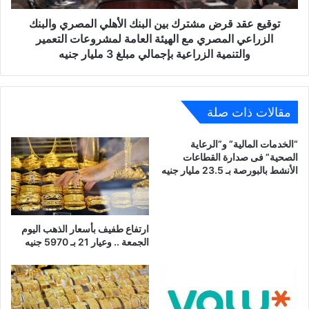
والبنك
الزراعي
توقيع عقد قرض مشترك بين البنك الأهلي المصري والبنك
المصري
الزراعي المصري مع الهيئة العامة لمشروعات التعمير
مع
والتنمية الزراعية بإجمالي مبلغ 3 مليار جنيه
الهيئة
العامة
لمشروعات
التعمير
مقالات ذات صلة
والتنمية
الزراعية
“الخدمات المالية” و”الرعاية
بإجمالي
الصحية” فى صدارة القطاعات
مبلغ
الأنشط بالبورصة بـ 23.5 مليار جنيه
3
مليار
جنيه
ارتفاع طفيف بأسعار الذهب اليوم
الجمعة .. وعيار 21 بـ 5970 جنيه