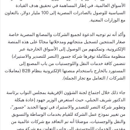
الأسواق العالمية، في إطار المساهمة في تحقيق هدف القيادة
السياسية للوصول بالصادرات المصرية إلى 100 مليار دولار، بالتعاون
مع الوزارات المعنية.
وأكد أنه تم توجيه الدعوة لجميع الشركات والمصانع المصرية خاصة
صغار المنتجين لتسجيل منتجاتهم ومدخلاتها مجانًا على هذه المنصة
الإلكترونية، وتمكينهم من الوصول إلى الأسواق الخارجية عبر
منظومة متكاملة توفرها شركة جسور (النصر للتصدير والاستيراد)
تتضمن كافة خدمات النقل واللوجستيات من باب المصنع إلى
المستورد بالخارج باستخدام منصتها الإلكترونية بنظام B2B (معاملات
الشركات / التعامل مع تجار الجملة).
جاء ذلك خلال اجتماع لجنة الشؤون الإفريقية بمجلس النواب برئاسة
الدكتور شريف الجبلي، حيث استعرض الوزير جهود إعادة هيكلة
وتطوير شركة النصر للتصدير والاستيراد في ثوبها الجديد “جسور”،
من تغيير نموذج عمل الشركة للقيام بخدمات الوساطة والتسويق
والنقل والوجستيات، موضحًا أنه تم التعاقد مع شركات عالمية من
مقدمي الخدمات اللوجستية، إلى جانب التعاون مع شركة مصر