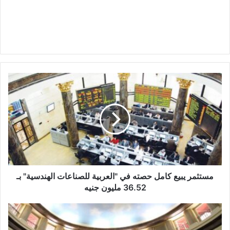
مستثمر
يبيع
كامل
حصته
في
"العربية
للصناعات
الهندسية"
بـ
36.52
مستثمر يبيع كامل حصته في "العربية للصناعات الهندسية" بـ
مليون
36.52 مليون جنيه
جنيه
"النساجون
الشرقيون
للسجاد"