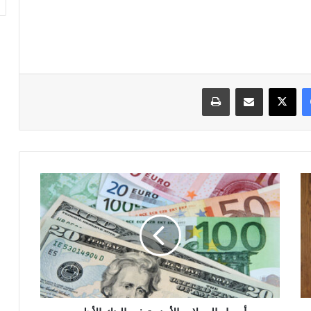
فيسبوك
‫X
مشاركة عبر البريد
طباعة
أسعار
العملات
الأجنبية
في
البنك
الأهلي
المصري
اليوم
الاثنين
26-