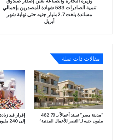
وزيرة التجارة والصناعة تعلن إصدار صندوق
للمصدرين
تنمية الصادرات 583 شهادة للمصدرين بإجمالي
بإجمالي
مساندة بلغت 2.7مليار جنيه حتى نهاية شهر
مساندة
أبريل
بلغت
2.7مليار
جنيه
حتى
نهاية
مقالات ذات صلة
شهر
أبريل
“مدينة مصر” تسند أعمالاً بـ 462.79
إقرار قيد زياد
مليون جنيه لـ”النصر للأعمال المدنية”
إلى 240 مليون جنيه بأسهم مجانية