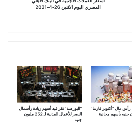
أسعار العملات الأجنبية في البنك الأهلي
4-
المصري اليوم الاثنين 26-4-2021
2021
ة رأس مال “أكتوبر فارما”
“البورصة” تقر قيد أسهم زيادة رأسمال
النصر للأعمال المدنية لـ 252 مليون
جنيه