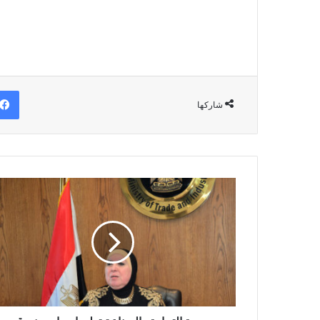
شاركها
وزيرة
التجارة
والصناعة
تعلن
إصدار
صندوق
تنمية
الصادرات
583
شهادة