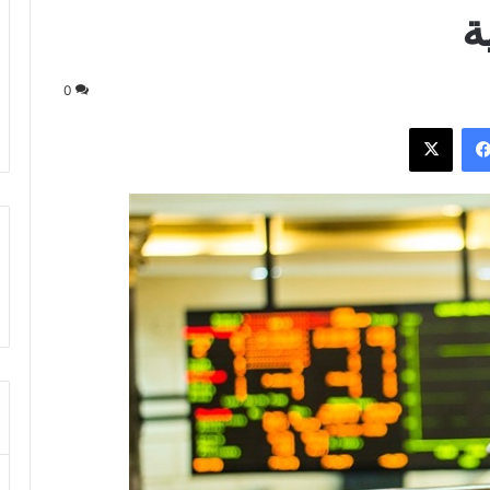
ة
0
فيسبوك
‫X