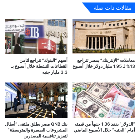
مقالات ذات صلة
معاملات “الإنتربنك” بمصر تتراجع
أسهم “البنوك” تتراجع لثامن
13% لـ 1.95 مليار دولار خلال أسبوع
القطاعات النشطة خلال أسبوع بـ
3.3 مليار جنيه
“الدولار” يفقد 1.36 جنيهاً من قيمته
بنك QNB مصر يطلق ملتقى “أبطال
أمام “الجنيه” خلال الأسبوع الماضي
المشروعات الصغيرة والمتوسطة”
لتعزيز تنافسية المصدرين