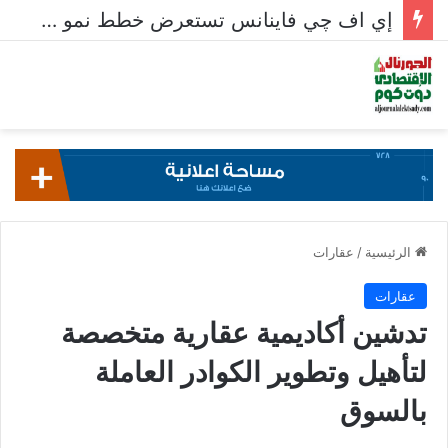
إي اف چي فاينانس تستعرض خطط نمو «بلد» لتعزيز حضورها في سوق تحويلات المصريين بالخارج
الرئيسية
/
عقارات
عقارات
تدشين أكاديمية عقارية متخصصة
لتأهيل وتطوير الكوادر العاملة
بالسوق