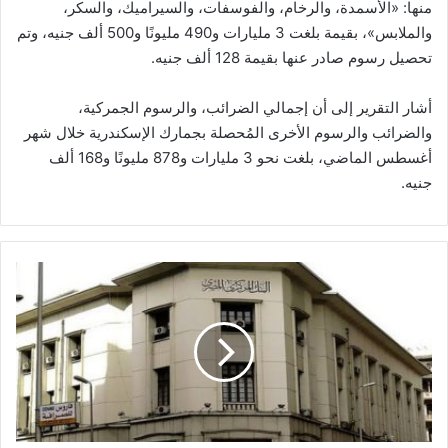
منها: «الأسمدة، والرخام، والفوسفات، والسيراميك، والسكر،
والملابس»، بقيمة بلغت 3 مليارات و490 مليونًا و500 ألف جنيه، وتم
تحصيل رسوم صادر عنها بقيمة 128 ألف جنيه.
أشار التقرير إلى أن إجمالي الضرائب، والرسوم الجمركية،
والضرائب والرسوم الأخرى المُحصلة بجمارك الإسكندرية خلال شهر
أغسطس الماضي، بلغت نحو 3 مليارات و878 مليونًا و168 ألف
جنيه.
المركزي
يواصل
دعمه
لعملاء
البنوك..
بعد
انتهاء
فترة
تأجيل