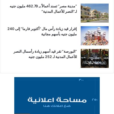
“مدينة مصر” تسند أعمالاً بـ 462.79 مليون جنيه
لـ”النصر للأعمال المدنية”
إقرار قيد زيادة رأس مال “أكتوبر فارما” إلى 240
مليون جنيه بأسهم مجانية
“البورصة” تقر قيد أسهم زيادة رأسمال النصر
للأعمال المدنية لـ 252 مليون جنيه