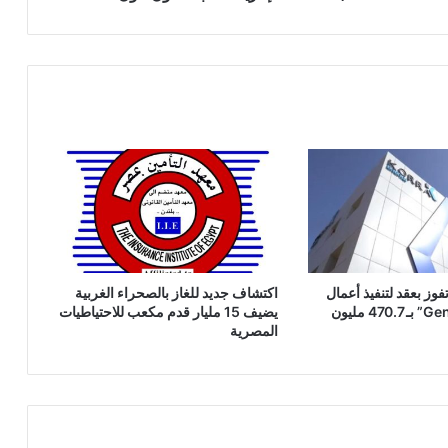
بالعاصمة
الإدارية-
قلب
الداون
تاون
فوز بعقد لتنفيذ أعمال
اكتشاف جديد للغاز بالصحراء الغربية
بمصنع “GennVax” بـ 470.7 مليون
يضيف 15 مليار قدم مكعب للاحتياطيات
المصرية