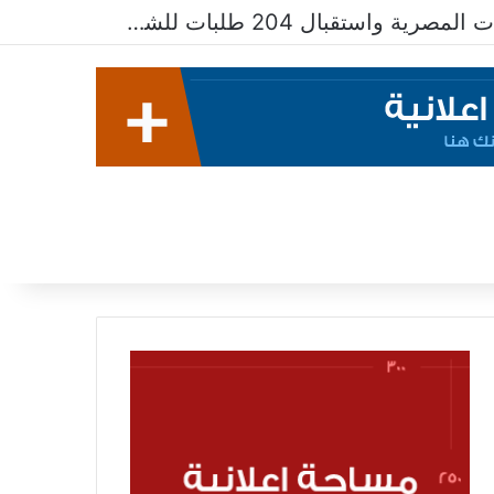
الاسكان تطرح 99 فرصة استثمارية على بوابة خدمات المستثمرين للشركات المصرية واستقبال 204 طلبات للشركات الأجنبية