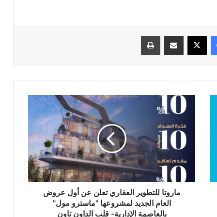
فيسبوك
‫X
مشاركة عبر البريد
طباعة
ماروتا
للتطوير
العقاري
تعلن
عن
أول
عروض
العام
الجديد
لمشروعها
ماروتا للتطوير العقاري تعلن عن أول عروض
"ماسترو
العام الجديد لمشروعها "ماسترو مول"
مول"
بالعاصمة الإدارية- قلب الداون تاون