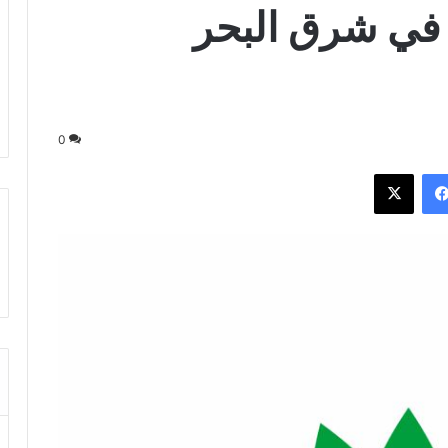
 في شرق البحر
0
فيسبوك
‫X