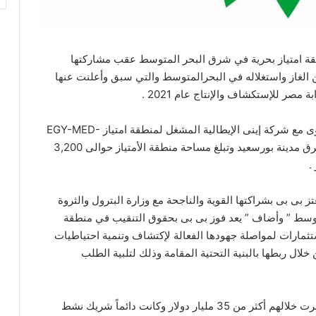
قة امتياز بحرية في شرق البحر المتوسط عقب مشاركتها
عن الغاز واستغلاله في البحرالمتوسط والتي سبق وأعلنت عنها
مصر للإستكشاف والإنتاج عام 2021 .
حصلت بى بى على حقوق التنقيب بنسبة 50 % بالتساوى مع شركة إينى الإيطالية المشغل لمنطقة امتياز EGY-MED-
E5. يقع الأمتياز على بعد حوالى 130 كيلومتر شمال شرق مدينة بورسعيد وتبلغ مساحة منطقة الأمتياز حوالى 3,200
ز بى بى بشراكتها القوية والناجحة مع وزارة البترول والثروة
سط ” وأضاف ” يعد فوز بى بى بحقوق التنقيب في منطقة
إستثمارات لمواصلة جهودها الفعالة لإكتشاف وتنمية احتياطيات
خلال ربطها بالبنية التحتية المقامة وذلك لتلبية الطلب
تعمل بى بى في مصر منذ مايقرب من 60 عاما ، استثمرت خلالهم أكثر من 35 مليار دولار وكانت دائماً شريك نشط