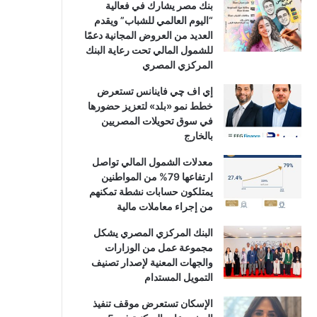
بنك مصر يشارك في فعالية
“اليوم العالمي للشباب” ويقدم
العديد من العروض المجانية دعمًا
للشمول المالي تحت رعاية البنك
المركزي المصري
إي اف چي فاينانس تستعرض
خطط نمو «بلد» لتعزيز حضورها
في سوق تحويلات المصريين
بالخارج
معدلات الشمول المالي تواصل
ارتفاعها 79% من المواطنين
يمتلكون حسابات نشطة تمكنهم
من إجراء معاملات مالية
البنك المركزي المصري يشكل
مجموعة عمل من الوزارات
والجهات المعنية لإصدار تصنيف
التمويل المستدام
الإسكان تستعرض موقف تنفيذ