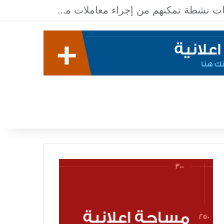
معدلات الشمول المالي تواصل ارتفاعها 79% من المواطنين يمتلكون حسابات نشطة تمكنهم من إجراء معاملات مالية