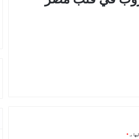
يها بـ
*