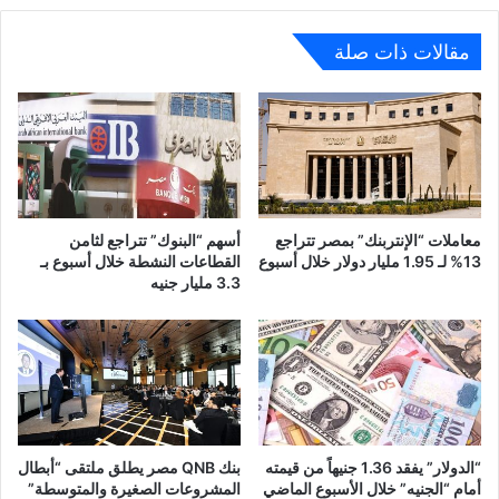
مقالات ذات صلة
معاملات “الإنتربنك” بمصر تتراجع
أسهم “البنوك” تتراجع لثامن
13% لـ 1.95 مليار دولار خلال أسبوع
القطاعات النشطة خلال أسبوع بـ
3.3 مليار جنيه
“الدولار” يفقد 1.36 جنيهاً من قيمته
بنك QNB مصر يطلق ملتقى “أبطال
أمام “الجنيه” خلال الأسبوع الماضي
المشروعات الصغيرة والمتوسطة”