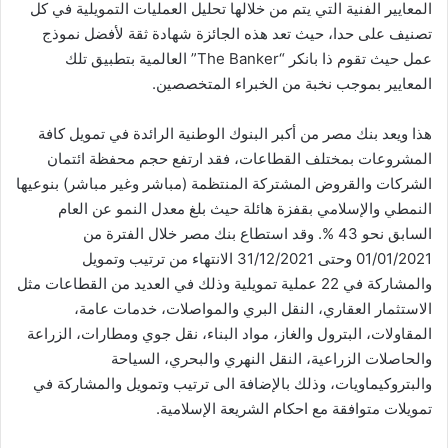
المعايير الفنية التي يتم من خلالها تحليل العمليات التمويلية في كل
تصنيف على حدا، حيث تعد هذه الجائزة شهادة ثقة لأفضل نموذج
عمل حيث تقوم ذا بانكر “The Banker” العالمية بتطبيق تلك
المعايير بموجب نخبة من الخبراء المتخصصين.
هذا ويعد بنك مصر من أكبر البنوك الوطنية الرائدة في تمويل كافة
المشروعات بمختلف القطاعات، فقد ارتفع حجم محفظة ائتمان
الشركات والقروض المشتركة المنتظمة (مباشر وغير مباشر) بنوعيها
النمطي والإسلامي بقفزة هائلة حيث بلغ معدل النمو عن العام
السابق نحو 43 %. وقد استطاع بنك مصر خلال الفترة من
01/01/2021 وحتى 31/12/2021 الانتهاء من ترتيب وتمويل
والمشاركة في 22 عملية تمويلية وذلك في العديد من القطاعات مثل
الاستثمار العقاري، النقل البري والمواصلات، خدمات عامة،
المقاولات، البترول والغاز، مواد البناء، نقل جوي ومطارات، الزراعة
والحاصلات الزراعية، النقل النهري والبحري، السياحة
والبتروكيماويات، وذلك بالإضافة الى ترتيب وتمويل والمشاركة في
تمويلات متوافقة مع احكام الشريعة الإسلامية.