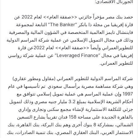
الجورنال الاقتصادى:
حصد بنك مصر مؤخراً جائزتي <<صفقة العام>> لعام 2022 عن
قارة إفريقيا من مجلة ذا بانكر “The Banker” التابعة لمجموعة
فايننشال تايمز العالمية المتخصصة في الشؤون المالية والمصرفية
وذلك في مجال التمويل الإسلامي عن عملية شركة المراسم الدولية
للتطويرالعمراني وأيضاً <<صفقة العام>> لعام 2022عن قارة
إفريقيا في مجال “Leveraged Finance” عن عملية شركة رواسي
للتطوير العمراني.
شركة المراسم الدولية للتطوير العمراني (مقاول ومطور عقاري)
وهي شركة مساهمة مصرية برأسمال سعودي تم تأسيسها في عام
1997 وإن عملية المراسم هي عملية تمويل إسلامي تتوافق مع
أحكام الشريعة الإسلامية بمبلغ 3.2 مليار جنيه مصري وذلك لتمويل
جزئي للتكلفة الاستثمارية لإنشاء مجمع سكنى وتجارى وإداري
بالقاهرة الجديدة على مساحة 158 فدان تقريباً بشارع التسعين
الشمالي، بمشاركة 8 بنوك أخرى وهم بنك البركة، بنك القاهرة، بنك
الاستثمار العربي، البنك العقاري المصري، بنك تنمية الصادرات، بنك