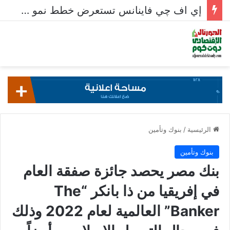
إي اف چي فاينانس تستعرض خطط نمو «بلد» لتعزيز حضورها في سوق تحويلات المصريين بالخارج
الرئيسية
/
بنوك وتأمين
بنوك وتأمين
بنك مصر يحصد جائزة صفقة العام
في إفريقيا من ذا بانكر “The
Banker” العالمية لعام 2022 وذلك