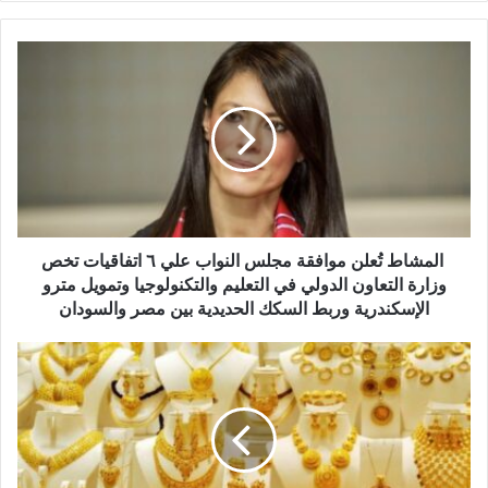
المشاط
تُعلن
موافقة
مجلس
النواب
علي
٦
اتفاقيات
تخص
وزارة
المشاط تُعلن موافقة مجلس النواب علي ٦ اتفاقيات تخص
التعاون
وزارة التعاون الدولي في التعليم والتكنولوجيا وتمويل مترو
الدولي
الإسكندرية وربط السكك الحديدية بين مصر والسودان
في
التعليم
أسعار
والتكنولوجيا
الذهب
وتمويل
تواصل
مترو
التراجع..
الإسكندرية
وعيار
وربط
21
السكك