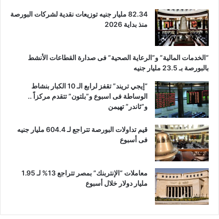
82.34 مليار جنيه توزيعات نقدية لشركات البورصة
منذ بداية 2026
“الخدمات المالية” و”الرعاية الصحية” فى صدارة القطاعات الأنشط
بالبورصة بـ 23.5 مليار جنيه
“إيجي تريند” تقفز لرابع الـ 10 الكبار بنشاط
الوساطة فى اسبوع و”بلتون” تتقدم مركزاً ..
و”ثاندر” تهيمن
قيم تداولات البورصة تتراجع لـ 604.4 مليار جنيه
فى أسبوع
معاملات “الإنتربنك” بمصر تتراجع 13% لـ 1.95
مليار دولار خلال أسبوع