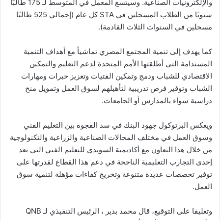
والإلكترونيات الصناعية. وسيتسع المعمل في المتوسط لـ 175 طالبًا
سنويًا من الطلاب المسجلين في STA كل عام (إجمالي 525 طالبًا
مسجلين في السنوات الثلاث القادمة).
كما يهدف إلى تنمية المجتمع المصري تماشياً مع أهداف التنمية
المستدامة التي أطلقتها الأمم المتحدة لدعم التعليم والتمكين
الاقتصادي للشباب ودمج وتمكين الفتيات وتعزيز خبرات ومهارات
الشباب وتوفير فرص تدريبية لتأهيلهم لسوق العمل وتمويل منح
دراسية سواء بالمدارس أو الجامعات.
ويعكس البرتوكول جهود البنك في سد الفجوة بين التعليم الفني
وسوق العمل في مختلف المجالات الصناعية والزراعية والتكنولوجية
من خلال هذا التعاون مع أكاديمية السويدي للتعليم الفني التي تعد
إحدى التجارب التعليمية الناجحة في دعم هذا القطاع لقدرتها على
توفير تخصصات عديدة متنوعة وتخريج كفاءات مؤهلة لتنمية سوق
العمل.
وتعليقا على التوقيع، قال محمد بدير ، الرئيس التنفيذي لـ QNB