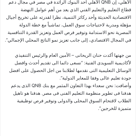
الأهلي، إن QNB الأهلي أحد البنوك الرائدة في مصر في مجال دعم
قطاع التعليم والتعليم الفني الذي يعد من أهم عوامل النهضة
الاقتصادية الحديثة وأحد ركائز التنمية، نظرا لقدرته على تخريج أجيال
مؤهلة ومدربة لاحتياجات سوق العمل، تماشياً مع خطة الدولة
المصرية نحو الاستدامة وتوفير فرص العمل وتعزيز القدرة التنافسية
في المجال الاقتصادي، إلى جانب تعزيز نمو الناتج المحلي الإجمالي”.
من جهتها أكدت حنان الريحانى – الأمين العام والرئيس التنفيذي
لأكاديمية السويدى الفنية: “نسعى دائما الى تقديم أحدث وافضل
الوسائل التعليمية التى نقدمها لطلابنا من اجل الحصول على افضل
جودة تعليم عالى وفقا للمعاير الدولية”.
وأضافت: نحن سعداء بهذا التعاون المثمر مع بنك QNB الذى يدعم
هدفنا فى تطوير منظومة التعليم الفنى فى مصر. هدفنا هو تاهيل
الطلاب لاقتحام السوق المحلى والدولى وتوفير فرص توظيفية
متميزة للخرجين”.