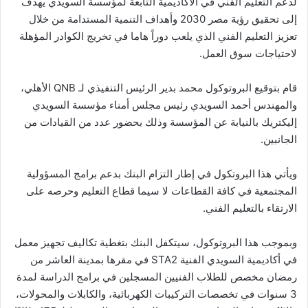
لدعم التعليم الفني في الأكاديمية التابعة لمؤسسة السويدي يهدف
إلى تحقيق رؤية مصر 2030 وأهداف التنمية المستدامة من خلال
تعزيز التعليم الفني الذي يلعب دوراً هاما في تخريج الكوادر المؤهلة
لاحتياجات سوق العمل.
قام بتوقيع البروتوكول محمد بدير الرئيس التنفيذي لـ QNB الأهلي،
والمهندس أحمد السويدي رئيس مجلس أمناء مؤسسة السويدي
إليكتريك بالنيابة عن المؤسسة وذلك بحضور عدد من القيادات من
الجانبين.
ويأتي هذا البروتكول في إطار التزام البنك بدعم برامج المسؤولية
المجتمعية في كافة القطاعات لا سيما قطاع التعليم وحرصه على
الارتقاء بالتعليم الفني.
وبموجب هذا البروتوكول، سيتكفل البنك بتغطية تكاليف تجهيز معمل
في أكاديمية السويدي الفنية STA2 في مقرها بمدينة العاشر من
رمضان مخصص للطلاب الفنيين المسجلين في برامج الدراسة لمدة
3 سنوات في تخصصات التركيبات الكهربائية، والكابلات والمحولات،