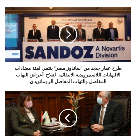
طرح
عقار
جديد
من
"ساندوز
مصر"
ينتمي
لفئة
مضادات
الالتهابات
طرح عقار جديد من "ساندوز مصر" ينتمي لفئة مضادات
اللاستيرويدية
الالتهابات اللاستيرويدية الانتقائية لعلاج أعراض التهاب
الانتقائية
المفاصل والتهاب المفاصل الروماتويدي
لعلاج
أعراض
وزيرا
التهاب
الزراعة
المفاصل
والتخطيط
والتهاب
يبحثان
المفاصل
التعاون
الروماتويدي
بين
الوزارة