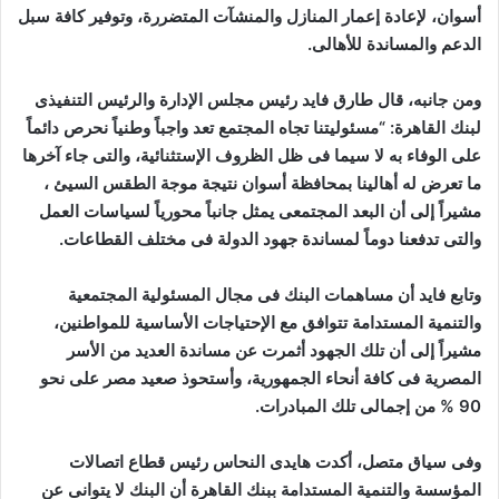
أسوان، لإعادة إعمار المنازل والمنشآت المتضررة، وتوفير كافة سبل
الدعم والمساندة للأهالى.
ومن جانبه، قال طارق فايد رئيس مجلس الإدارة والرئيس التنفيذى
لبنك القاهرة: “مسئوليتنا تجاه المجتمع تعد واجباً وطنياً نحرص دائماً
على الوفاء به لا سيما فى ظل الظروف الإستثنائية، والتى جاء آخرها
ما تعرض له أهالينا بمحافظة أسوان نتيجة موجة الطقس السيئ ،
مشيراً إلى أن البعد المجتمعى يمثل جانباً محورياً لسياسات العمل
والتى تدفعنا دوماً لمساندة جهود الدولة فى مختلف القطاعات.
وتابع فايد أن مساهمات البنك فى مجال المسئولية المجتمعية
والتنمية المستدامة تتوافق مع الإحتياجات الأساسية للمواطنين،
مشيراً إلى أن تلك الجهود أثمرت عن مساندة العديد من الأسر
المصرية فى كافة أنحاء الجمهورية، وأستحوذ صعيد مصر على نحو
90 % من إجمالى تلك المبادرات.
وفى سياق متصل، أكدت هايدى النحاس رئيس قطاع اتصالات
المؤسسة والتنمية المستدامة ببنك القاهرة أن البنك لا يتوانى عن