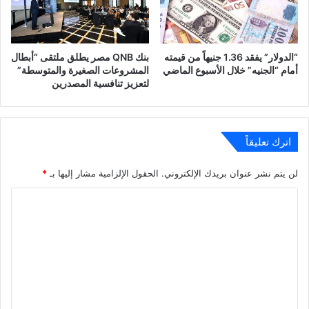
“الدولار” يفقد 1.36 جنيهاً من قيمته
بنك QNB مصر يطلق ملتقى “أبطال
أمام “الجنيه” خلال الأسبوع الماضي
المشروعات الصغيرة والمتوسطة”
لتعزيز تنافسية المصدرين
اترك تعليقاً
لن يتم نشر عنوان بريدك الإلكتروني.
الحقول الإلزامية مشار إليها بـ
*
ا
ل
ت
ع
ل
ي