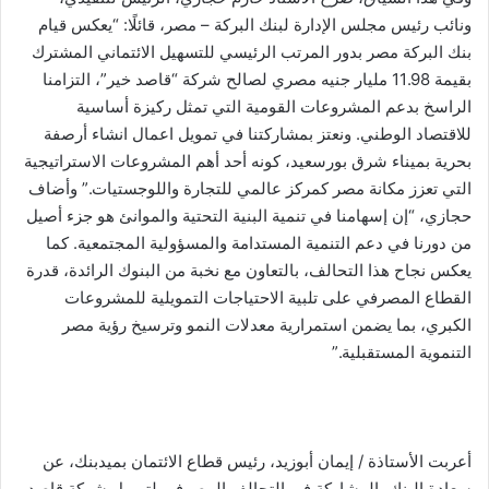
ونائب رئيس مجلس الإدارة لبنك البركة – مصر، قائلًا: “يعكس قيام
بنك البركة مصر بدور المرتب الرئيسي للتسهيل الائتماني المشترك
بقيمة 11.98 مليار جنيه مصري لصالح شركة “قاصد خير”، التزامنا
الراسخ بدعم المشروعات القومية التي تمثل ركيزة أساسية
للاقتصاد الوطني. ونعتز بمشاركتنا في تمويل اعمال انشاء أرصفة
بحرية بميناء شرق بورسعيد، كونه أحد أهم المشروعات الاستراتيجية
التي تعزز مكانة مصر كمركز عالمي للتجارة واللوجستيات.” وأضاف
حجازي، “إن إسهامنا في تنمية البنية التحتية والموانئ هو جزء أصيل
من دورنا في دعم التنمية المستدامة والمسؤولية المجتمعية. كما
يعكس نجاح هذا التحالف، بالتعاون مع نخبة من البنوك الرائدة، قدرة
القطاع المصرفي على تلبية الاحتياجات التمويلية للمشروعات
الكبري، بما يضمن استمرارية معدلات النمو وترسيخ رؤية مصر
التنموية المستقبلية.”
أعربت الأستاذة / إيمان أبوزيد، رئيس قطاع الائتمان بميدبنك، عن
سعادة البنك بالمشاركة في التحالف المصرفي لتمويل شركة قاصد