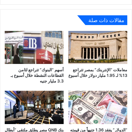
الفترة
المالية
المنتهية
مقالات ذات صلة
في
31
مارس2026
معاملات “الإنتربنك” بمصر تتراجع
أسهم “البنوك” تتراجع لثامن
13% لـ 1.95 مليار دولار خلال أسبوع
القطاعات النشطة خلال أسبوع بـ
3.3 مليار جنيه
“الدولار” يفقد 1.36 جنيهاً من قيمته
بنك QNB مصر يطلق ملتقى “أبطال