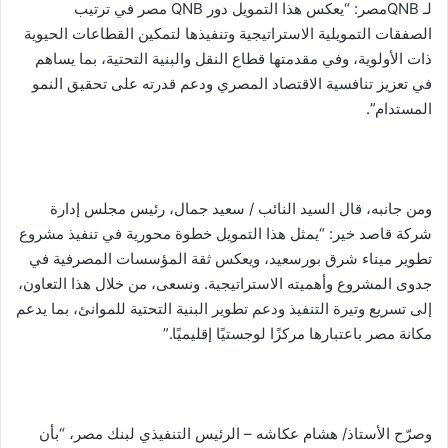
لـ QNBمصر: “يعكس هذا التمويل دور QNB مصر في ترتيب
الصفقات التمويلية الاستراتيجية وتنفيذها لتمكين القطاعات الحيوية
ذات الأولوية، وفي مقدمتها قطاع النقل والبنية التحتية، بما يساهم
في تعزيز تنافسية الاقتصاد المصري ودعم قدرته على تحقيق النمو
المستدام”.
ومن جانبه، قال السيد النائب / سعيد جمال، رئيس مجلس إدارة
شركة قاصد خير: “يمثل هذا التمويل خطوة محورية في تنفيذ مشروع
تطوير ميناء شرق بورسعيد، ويعكس ثقة المؤسسات المصرفية في
جدوى المشروع وأهميته الاستراتيجية. ونسعى، من خلال هذا التعاون،
إلى تسريع وتيرة التنفيذ ودعم تطوير البنية التحتية للموانئ، بما يدعم
مكانة مصر باعتبارها مركزًا لوجستيًا إقليميًا.”
وصرّح الأستاذ/ هشام عكاشه – الرئيس التنفيذي لبنك مصر، “بأن