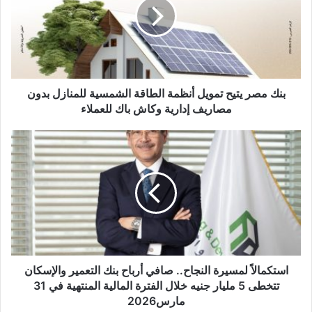
تمويل
أنظمة
الطاقة
الشمسية
للمنازل
بدون
مصاريف
بنك مصر يتيح تمويل أنظمة الطاقة الشمسية للمنازل بدون
إدارية
مصاريف إدارية وكاش باك للعملاء
وكاش
باك
استكمالاً
للعملاء
لمسيرة
النجاح..
صافي
أرباح
بنك
التعمير
والإسكان
تتخطى
5
استكمالاً لمسيرة النجاح.. صافي أرباح بنك التعمير والإسكان
مليار
تتخطى 5 مليار جنيه خلال الفترة المالية المنتهية في 31
جنيه
مارس2026
خلال