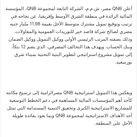
أعلن QNB مصر، ش.م.م، الشركة التابعة لمجموعة QNB، المؤسسة
المالية الرائدة في منطقة الشرق الأوسط وإفريقيا، عن نجاحه في
ترتيب وتوقيع تمويل مشترك متوسط الأجل بقيمة 11.98 مليار جنيه
مصري لصالح شركة قاصد خير للتوريدات العمومية والمقاولات،
وذلك بصفته المرتب الرئيسي الأولي ووكيل التمويل ووكيل الضمان
وبنك الحساب. ويهدف هذا التحالف المصرفي، الذي يضم 12 بنكاً،
إلى تمويل مشروع استراتيجي لتطوير البنية التحتية بميناء شرق
بورسعيد.
ويعكس هذا التمويل استراتيجية QNB مصرالرامية إلى ترسيخ مكانته
كأحد أهم المؤسسات المالية المساهمة في دعم الخطط التوسعية
للمشاريع الاستراتيجية الكبرى وتحقيق التنمية المستدامة التي تمثل
أحد الأهداف الاستراتيجية لمجموعة QNB وبما يعود بفائدة طويلة
الأجل على المنطقة.