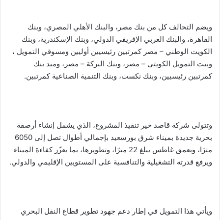
ويضم التحالف كل من بنك مصر، والبنك الأهلي المصري، وبنك
القاهرة، والبنك العربي الإفريقي الدولي، وبنك الإسكندرية، وبنك
الكويت الوطني – مصر كمرتبين رئيسيين أوليين ومسوقي التمويل ،
وبيت التمويل الكويتي – مصر، وبنك البركة – مصر، وميد بنك
كمرتبين رئيسيين، وبنك نكست، وبنك التنمية الصناعية كمرتبين.
وتتولى شركة قاصد خير تنفيذ المشروع، الذي يشمل إنشاء أرصفة
بحرية جديدة بميناء شرق بورسعيد بإجمالي أطوال تصل إلى 6050
مترًا، وبعمق غاطس يبلغ 22 مترًا، وتطويرها، بما يعزّز كفاءة الميناء
ويرفع قدرته التشغيلية والتنافسية على المستويين الإقليمي والدولي.
ويأتي هذا التمويل في إطار دعم جهود تطوير قطاع النقل البحري