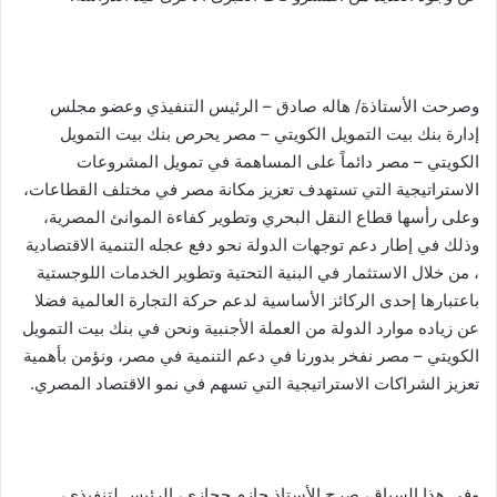
وصرحت الأستاذة/ هاله صادق – الرئيس التنفيذي وعضو مجلس
إدارة بنك بيت التمويل الكويتي – مصر يحرص بنك بيت التمويل
الكويتي – مصر دائماً على المساهمة في تمويل المشروعات
الاستراتيجية التي تستهدف تعزيز مكانة مصر في مختلف القطاعات،
وعلى رأسها قطاع النقل البحري وتطوير كفاءة الموانئ المصرية،
وذلك في إطار دعم توجهات الدولة نحو دفع عجله التنمية الاقتصادية
، من خلال الاستثمار في البنية التحتية وتطوير الخدمات اللوجستية
باعتبارها إحدى الركائز الأساسية لدعم حركة التجارة العالمية فضلا
عن زياده موارد الدولة من العملة الأجنبية ونحن في بنك بيت التمويل
الكويتي – مصر نفخر بدورنا في دعم التنمية في مصر، ونؤمن بأهمية
تعزيز الشراكات الاستراتيجية التي تسهم في نمو الاقتصاد المصري.
وفي هذا السياق، صرح الأستاذ حازم حجازي، الرئيس لتنفيذي،