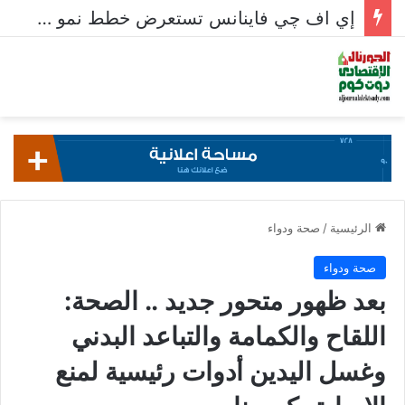
إي اف چي فاينانس تستعرض خطط نمو «بلد» لتعزيز حضورها في سوق تحويلات المصريين بالخارج
الرئيسية
/
صحة ودواء
صحة ودواء
بعد ظهور متحور جديد .. الصحة:
اللقاح والكمامة والتباعد البدني
وغسل اليدين أدوات رئيسية لمنع