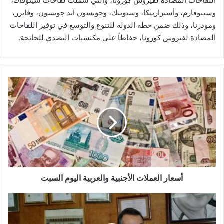
اللقاحات المضادة لفيروس كورونا، والتي شملت لقاحات سينوفاك،
وسينوفارم، وأسترازنيكا، وسبوتنك، وجونسون آند جونسون، وفايزر،
ومودرنا، وذلك ضمن خطة الدولة للتنوع والتوسع في توفير اللقاحات
المضادة لفيروس كورونا، حفاظاً على مكتسبات التصدي للجائحة.
أسعار
العملات
الأجنبية
والعربية
اليوم
السبت
أسعار العملات الأجنبية والعربية اليوم السبت
«رئيس
لجنة
الطاقة