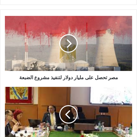
مصر
تحصل
على
مليار
دولار
لتنفيذ
مشروع
الضبعة
مصر تحصل على مليار دولار لتنفيذ مشروع الضبعة
تفاصيل
اول
اجتماع
لمجلس
المركز
الوطني
لتخطيط
استخدامات