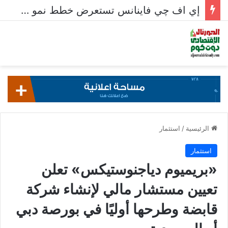
إي اف چي فاينانس تستعرض خطط نمو «بلد» لتعزيز حضورها في سوق تحويلات المصريين بالخارج
الرئيسية
/
استثمار
استثمار
«بريميوم دياجنوستيكس» تعلن
تعيين مستشار مالي لإنشاء شركة
قابضة وطرحها أوليًا في بورصة دبي