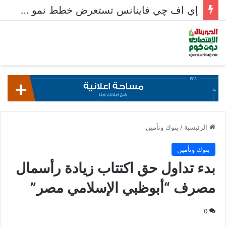
إي اف چي فاينانس تستعرض خطط نمو «بلد» لتعزيز حضورها في سوق تحويلات المصريين بالخارج
الرئيسية
/
بنوك وتأمين
بنوك وتأمين
بدء تداول حق اكتتاب زيادة رأسمال
مصرف “أبوظبي الإسلامي مصر”
0