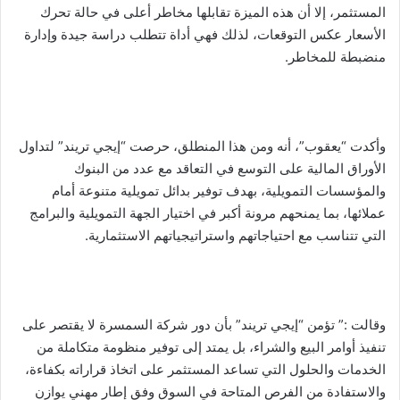
المستثمر، إلا أن هذه الميزة تقابلها مخاطر أعلى في حالة تحرك
الأسعار عكس التوقعات، لذلك فهي أداة تتطلب دراسة جيدة وإدارة
منضبطة للمخاطر.
وأكدت “يعقوب”، أنه ومن هذا المنطلق، حرصت “إيجي تريند” لتداول
الأوراق المالية على التوسع في التعاقد مع عدد من البنوك
والمؤسسات التمويلية، بهدف توفير بدائل تمويلية متنوعة أمام
عملائها، بما يمنحهم مرونة أكبر في اختيار الجهة التمويلية والبرامج
التي تتناسب مع احتياجاتهم واستراتيجياتهم الاستثمارية.
وقالت :” تؤمن “إيجي تريند” بأن دور شركة السمسرة لا يقتصر على
تنفيذ أوامر البيع والشراء، بل يمتد إلى توفير منظومة متكاملة من
الخدمات والحلول التي تساعد المستثمر على اتخاذ قراراته بكفاءة،
والاستفادة من الفرص المتاحة في السوق وفق إطار مهني يوازن