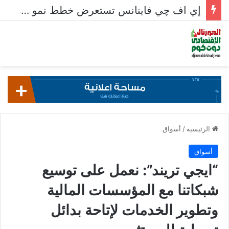
إي اف چي فاينانس تستعرض خطط نمو «بلد» لتعزيز حضورها في سوق تحويلات المصريين بالخارج
الرئيسية
/
أسواق
أسواق
“ايجي تريند”: نعمل على توسيع
شبكاتنا مع المؤسسات المالية
وتطوير الخدمات لإتاحة بدائل