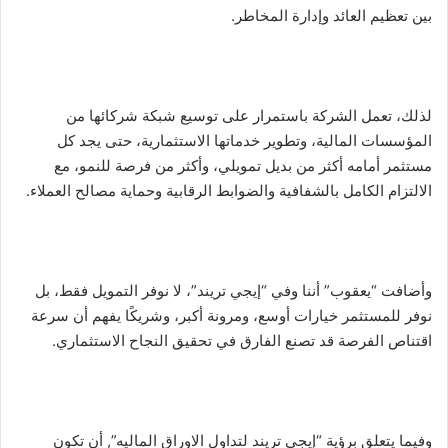
بين تعظيم العائد وإدارة المخاطر.
لذلك، تعمل الشركة باستمرار على توسيع شبكة شركائها من
المؤسسات المالية، وتطوير خدماتها الاستثمارية، حتى يجد كل
مستثمر أمامه أكثر من بديل تمويلي، وأكثر من فرصة للنمو، مع
الالتزام الكامل بالشفافية والضوابط الرقابية وحماية مصالح العملاء.
وأضافت “يعقوب” أننا وفي “إيجي تريند”، لا نوفر التمويل فقط، بل
نوفر للمستثمر خيارات أوسع، ومرونة أكبر، وشريكًا يفهم أن سرعة
اقتناص الفرصة قد تصنع الفارق في تحقيق النجاح الاستثماري.
وفيما يتعلق برؤية “إيجي تريند لتداول الاوراق الماليه”, أن تكون