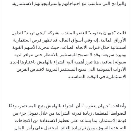
والبرامج التي تتناسب مع احتياجاتهم واستراتيجياتهم الاستثمارية.
قالت “جيهان يعقوب” العضو المنتدب بشركة “ايجي تريند” لتداول
الأوراق المالية، إنه وفي أسواق المال، قد تظهر فرص استثمارية
استثنائية خلال فترات الاتجاه الصاعد، حيث تتحرك الأسهم القوية
بوتيرة سريعة، وقد لا تسمح للمستثمر بالانتظار حتى تتوافر لديه
سيولة إضافية، هنا تبرز أهمية آلية الشراء بالهامش باعتبارها إحدى
الأدوات التمويلية التي تمنح المستثمر المرونة لاقتناص الفرص
الاستثمارية في الوقت المناسب.
وأضافت “جيهان يعقوب”، أن الشراء بالهامش يتيح للمستثمر، وفقًا
للضوابط المنظمة، زيادة قدرته الشرائية من خلال تمويل جزء من
قيمة الاستثمار، بما يساعد على تعظيم الاستفادة من الاتجاهات
الصاعدة للسوق، ومن ثم زيادة العائد المحتمل على رأس المال