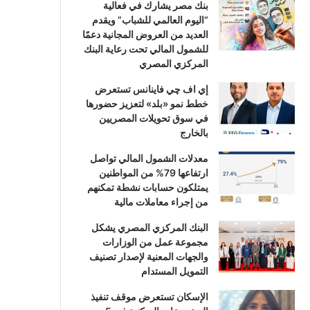
بنك مصر يشارك في فعالية
“اليوم العالمي للشباب” ويقدم
العديد من العروض المجانية دعمًا
للشمول المالي تحت رعاية البنك
المركزي المصري
إي اف چي فاينانس تستعرض
خطط نمو «بلد» لتعزيز حضورها
في سوق تحويلات المصريين
بالخارج
معدلات الشمول المالي تواصل
ارتفاعها 79% من المواطنين
يمتلكون حسابات نشطة تمكنهم
من إجراء معاملات مالية
البنك المركزي المصري يشكل
مجموعة عمل من الوزارات
والجهات المعنية لإصدار تصنيف
التمويل المستدام
الإسكان تستعرض موقف تنفيذ