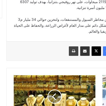
لتنفيذ مشروع بناء سد، ومحطة توليد كهرومائية بقدرة 2115 ميجاوات، على نهر روفيجي بتنزانيا، بهدف توليد 6307
كما يتحكم السد في الفيضان لحماية البيئة المحيطة من مخاطر السيول والمستنقعات، ولتخزين حوالي 34 مليار م3
شكل دائم على مدار العام لأغراض الزراعة، والحفاظ على الحياة
يا والعالم.
فيسبوك
‫X
مشاركة عبر البريد
طباعة
أسعار
الذهب
اليوم
الأربعاء
18-
11-