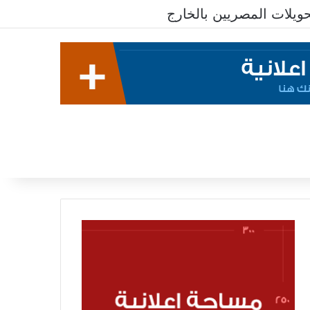
معدلات الشمول المالي تواصل ارتفاعها 79% من المواطنين يمتلكون حسابات نشطة تمكنهم من إجراء معاملات مالية