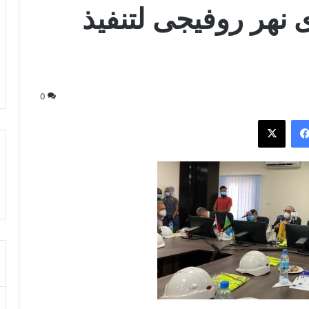
 نهر روفيجى لتنفيذ
0
فيسبوك
‫X