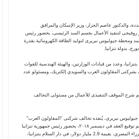
ددة، والدكتور عاصم الجزار، وزير الإسكان والمرافق
هر روفيجى لتنفيذ الأعمال بجسم السد الرئيسى، بحضور رئيس
 سد ومحطة جيوليوس نيريرى لتوليد الطاقة الكهرومائية بقدرة
تنزانيا، وعدد من قيادات الوزارتين، والهيئة الهندسية للقوات
 بشركتى المقاولون العرب والسويدي إلكتريك، ومسئولو عدد
يث تم شرح الموقف التنفيذى للأعمال من مسئولى التحالف
جيوليوس نيريرى، يُنفذه تحالف شركتى “المقاولون العرب”
و”السويدى إليكتريك” على نهر روفيجى بدولة تنزانيا، وتم توقيع العقد في ديسمبر ٢٠١٨، بحضور رئيس جمهورية تنزانيا
الاتحادية، والدكتور مصطفى مدبولي، رئيس مجلس الوزراء المصري، بقيمة 2.9 مليار دولار، في دار السلام بتنزانيا،