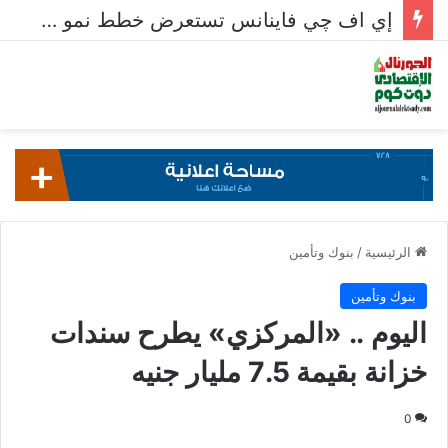
إي اف چي فاينانس تستعرض خطط نمو «بلد» لتعزيز حضورها في سوق تحويلات المصريين بالخارج
الرئيسية
/
بنوك وتأمين
بنوك وتأمين
اليوم .. «المركزي» يطرح سندات
خزانة بقيمة 7.5 مليار جنيه
0